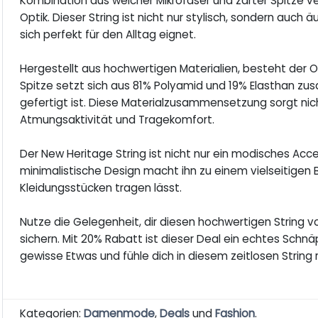
Kombination aus weicher Mikrofaser und zarter Spitze v
Optik. Dieser String ist nicht nur stylisch, sondern au
sich perfekt für den Alltag eignet.
Hergestellt aus hochwertigen Materialien, besteht der 
Spitze setzt sich aus 81% Polyamid und 19% Elasthan z
gefertigt ist. Diese Materialzusammensetzung sorgt ni
Atmungsaktivität und Tragekomfort.
Der New Heritage String ist nicht nur ein modisches Acc
minimalistische Design macht ihn zu einem vielseitigen 
Kleidungsstücken tragen lässt.
Nutze die Gelegenheit, dir diesen hochwertigen String 
sichern. Mit 20% Rabatt ist dieser Deal ein echtes Sc
gewisse Etwas und fühle dich in diesem zeitlosen String r
Kategorien:
Damenmode
,
Deals
und
Fashion
.