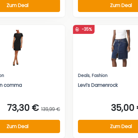
Zum Deal
Zum Deal
-35%
on
Deals
,
Fashion
von comma
Levi’s Damenrock
73,30 €
35,00
139,99 €
Zum Deal
Zum Deal