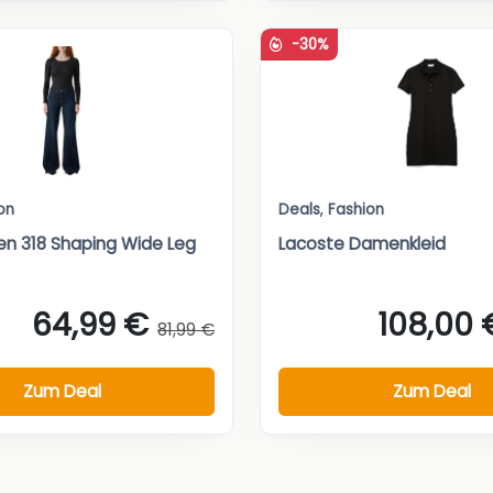
-30%
on
Deals
,
Fashion
en 318 Shaping Wide Leg
Lacoste Damenkleid
64,99 €
108,00 
81,99 €
Zum Deal
Zum Deal