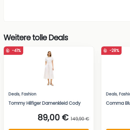
Weitere tolle Deals
-41%
-28%
Deals
,
Fashion
Deals
,
Fashi
Tommy Hilfiger Damenkleid Cody
Comma Blu
89,00 €
149,90 €