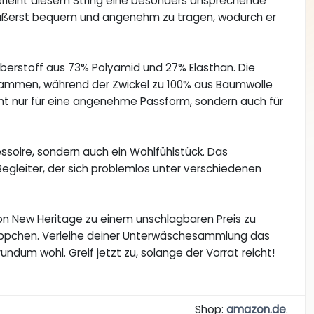
erleiht diesem String eine besonders ansprechende
ch äußerst bequem und angenehm zu tragen, wodurch er
Oberstoff aus 73% Polyamid und 27% Elasthan. Die
usammen, während der Zwickel zu 100% aus Baumwolle
cht nur für eine angenehme Passform, sondern auch für
essoire, sondern auch ein Wohlfühlstück. Das
Begleiter, der sich problemlos unter verschiedenen
von New Heritage zu einem unschlagbaren Preis zu
hnäppchen. Verleihe deiner Unterwäschesammlung das
undum wohl. Greif jetzt zu, solange der Vorrat reicht!
Shop:
amazon.de
.