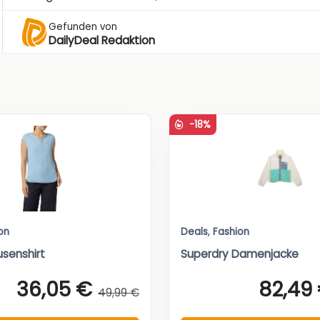
Gefunden von
DailyDeal Redaktion
-18%
on
Deals
,
Fashion
senshirt
Superdry Damenjacke
36,05 €
82,49
49,99 €