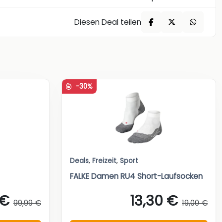
Diesen Deal teilen
-30%
Deals
,
Freizeit
,
Sport
FALKE Damen RU4 Short-Laufsocken
 €
13,30 €
99,99 €
19,00 €