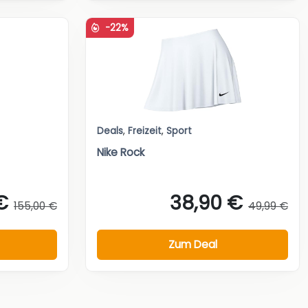
-22%
Deals
,
Freizeit
,
Sport
Nike Rock
€
38,90 €
155,00 €
49,99 €
Zum Deal