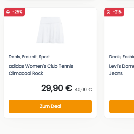
-25%
-21%
Deals
,
Freizeit
,
Sport
Deals
,
Fashi
adidas Women’s Club Tennis
Levi’s Dam
Climacool Rock
Jeans
29,90 €
40,00 €
Zum Deal