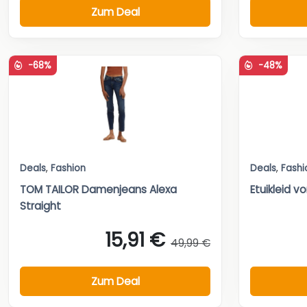
Zum Deal
-68%
-48%
Deals
,
Fashion
Deals
,
Fashi
TOM TAILOR Damenjeans Alexa
Etuikleid 
Straight
15,91 €
49,99 €
Zum Deal