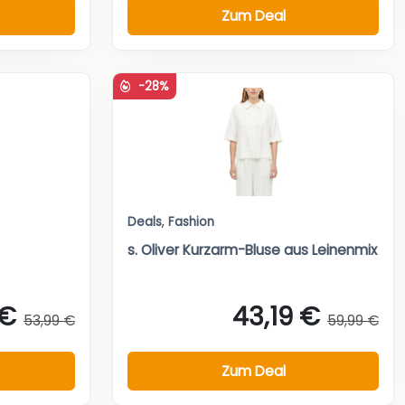
Zum Deal
-28%
Deals
,
Fashion
s. Oliver Kurzarm-Bluse aus Leinenmix
 €
43,19 €
53,99 €
59,99 €
Zum Deal