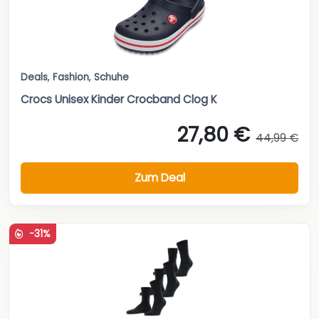
Deals
,
Fashion
,
Schuhe
Crocs Unisex Kinder Crocband Clog K
27,80 €
44,99 €
Zum Deal
-31%