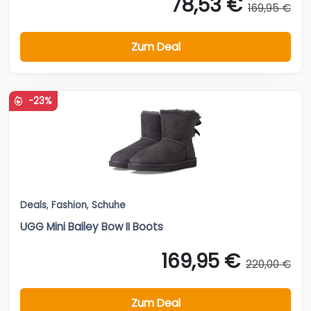
78,53 €
169,95 €
Zum Deal
-23%
Deals
,
Fashion
,
Schuhe
UGG Mini Bailey Bow II Boots
169,95 €
220,00 €
Zum Deal