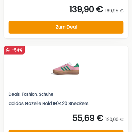
139,90 €
169,95 €
Zum Deal
-54%
Deals
,
Fashion
,
Schuhe
adidas Gazelle Bold IE0420 Sneakers
55,69 €
120,00 €