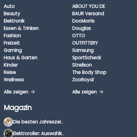
Auto
ABOUT YOU DE
Beauty
BAUR Versand
Elektronik
DocMorris
Essen & Trinken
Douglas
Fashion
OTTO
Freizeit
OUTFITTERY
Gaming
Samsung
Haus & Garten
SportScheck
Kinder
Strellson
Reise
The Body Shop
Wellness
ZooRoyal
Alle zeigen
Alle zeigen
Magazin
Die besten Jahreszeiten für Schnäppchenjäger
Elektroroller: Auswahlkriterien, Unterschiede & Tipps