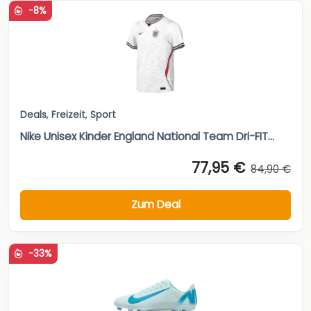
-8%
Deals
,
Freizeit
,
Sport
Nike Unisex Kinder England National Team Dri-FIT...
77,95 €
84,90 €
Zum Deal
-33%