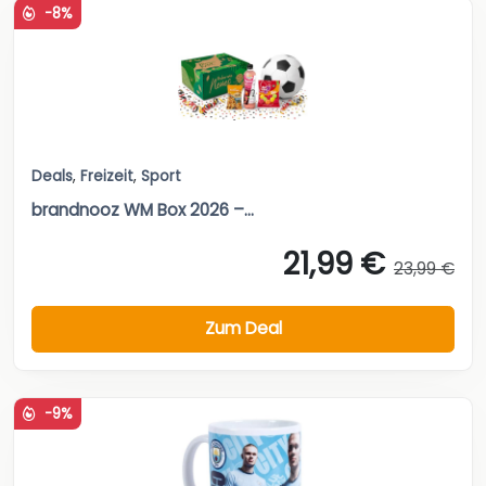
-8%
Deals
,
Freizeit
,
Sport
brandnooz WM Box 2026 –...
21,99 €
23,99 €
Zum Deal
-9%