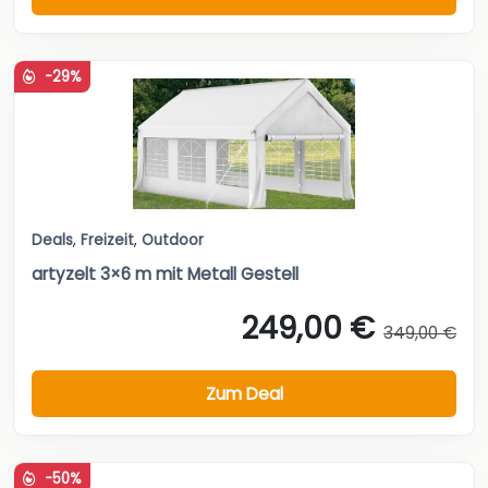
-29%
Deals
,
Freizeit
,
Outdoor
artyzelt 3×6 m mit Metall Gestell
249,00 €
349,00 €
Zum Deal
-50%