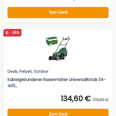
Zum Deal
-25%
Deals
,
Freizeit
,
Outdoor
Kabelgebundener Rasenmäher UniversalRotak 34-
405...
134,60 €
179,99 €
Zum Deal