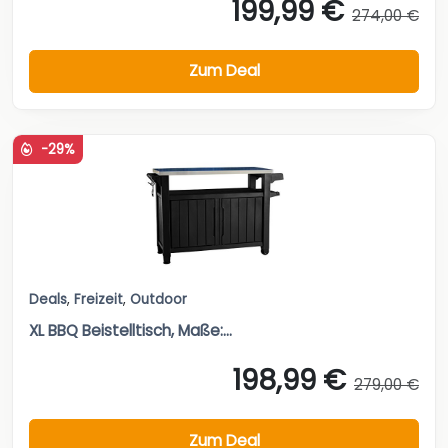
199,99 €
274,00 €
Zum Deal
-29%
Deals
,
Freizeit
,
Outdoor
XL BBQ Beistelltisch, Maße:...
198,99 €
279,00 €
Zum Deal