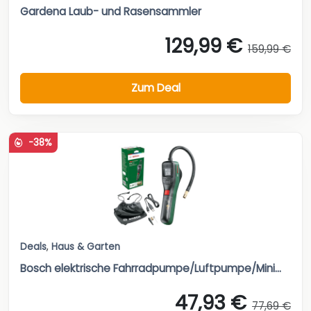
Gardena Laub- und Rasensammler
129,99 €
159,99 €
Zum Deal
-38%
Deals
,
Haus & Garten
Bosch elektrische Fahrradpumpe/Luftpumpe/Mini...
47,93 €
77,69 €