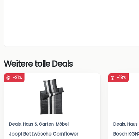
Weitere tolle Deals
-21%
-18%
Deals
,
Haus & Garten
,
Möbel
Deals
,
Haus
Joop! Bettwäsche Cornflower
Bosch KGN3