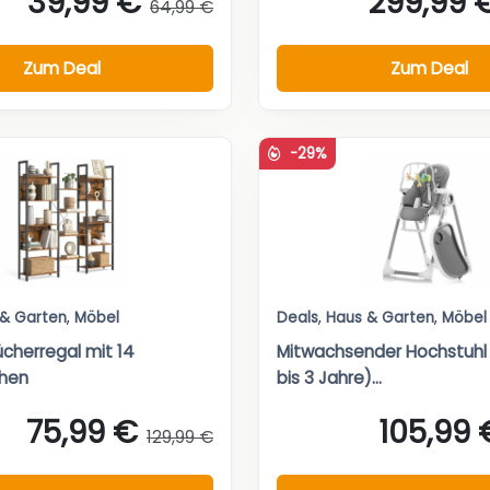
39,99 €
299,99 
64,99 €
Zum Deal
Zum Deal
-29%
 & Garten
,
Möbel
Deals
,
Haus & Garten
,
Möbel
cherregal mit 14
Mitwachsender Hochstuhl
chen
bis 3 Jahre)...
75,99 €
105,99 
129,99 €