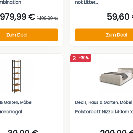
mbination
not Litter...
979,99 €
59,60
1.199,00 €
Zum Deal
Zum Deal
-30%
 & Garten
,
Möbel
Deals
,
Haus & Garten
,
Möbel
cherregal
Polsterbett Nizza 140cm 