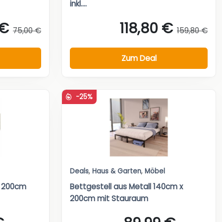
inkl....
 €
118,80 €
75,00 €
159,80 €
Zum Deal
-25%
Deals
,
Haus & Garten
,
Möbel
x 200cm
Bettgestell aus Metall 140cm x
200cm mit Stauraum