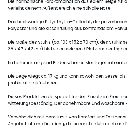
Die harmonische Farbkombination aus edlem Beige für d
verleiht deinem Außenbereich eine stilvolle Note.
Das hochwertige Polyethylen-Geflecht, der pulverbesc
Polyester und die Kissenfüllung aus komfortablem Polyur
Die Maße des Stuhls (ca. 103 x 152 x 70 cm), des Stuhls se
35 x 42 x 42 cm) bieten ausreichend Platz zum entspann
Im Lieferumfang sind Bodenschoner, Montagematerial un
Die Liege wiegt ca. 17 kg und kann sowohl den Sessel als 
problemlos aufnehmen.
Dieses Produkt wurde speziell für den Einsatz im Freien 
witterungsbeständig. Der abnehmbare und waschbare Ki
Verwöhn dich mit dem Luxus von Komfort und Entspannun
Angebot ist eine Einladung, die schönsten Momente im F