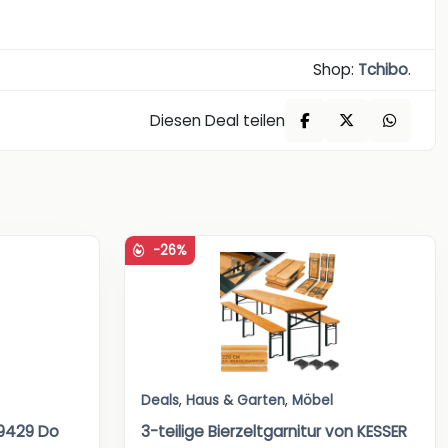
Shop:
Tchibo
.
Diesen Deal teilen
-26%
Deals
,
Haus & Garten
,
Möbel
29429 Do
3-teilige Bierzeltgarnitur von KESSER