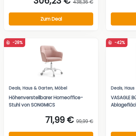
306,23 €
438,36 €
Zum Deal
-28%
-42%
Deals
,
Haus & Garten
,
Möbel
Deals
,
Haus
Höhenverstellbarer Homeoffice-
VASAGLE Bü
Stuhl von SONGMICS
Ablageflä
71,99 €
99,99 €