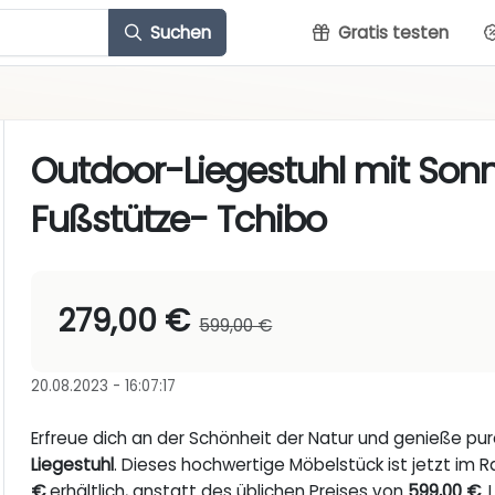
Suchen
Gratis testen
Outdoor-Liegestuhl mit So
Fußstütze- Tchibo
279,00 €
599,00 €
20.08.2023 - 16:07:17
Erfreue dich an der Schönheit der Natur und genieße p
Liegestuhl
. Dieses hochwertige Möbelstück ist jetzt im
€
erhältlich, anstatt des üblichen Preises von
599,00 €
.