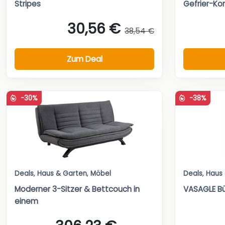
Stripes
Gefrier-Ko
30,56 €
38,54 €
Zum Deal
-30%
-38%
Deals
,
Haus & Garten
,
Möbel
Deals
,
Haus
Moderner 3-Sitzer & Bettcouch in
VASAGLE Bü
einem