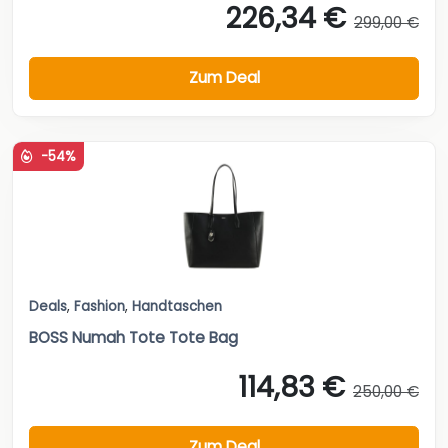
226,34 €
299,00 €
Zum Deal
-54%
Deals
,
Fashion
,
Handtaschen
BOSS Numah Tote Tote Bag
114,83 €
250,00 €
Zum Deal