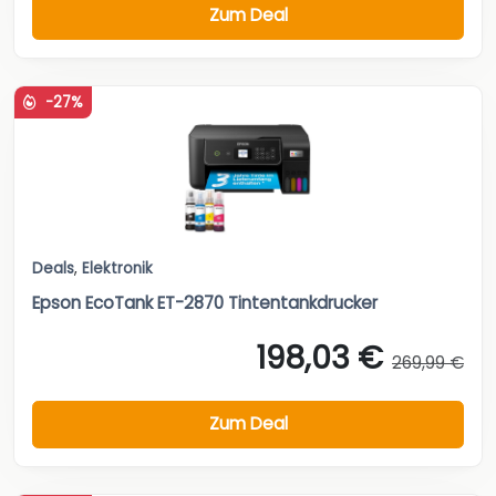
Zum Deal
-27%
Deals
,
Elektronik
Epson EcoTank ET-2870 Tintentankdrucker
198,03 €
269,99 €
Zum Deal