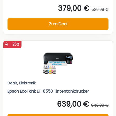
379,00 €
529,99 €
Zum Deal
-25%
Deals
,
Elektronik
Epson EcoTank ET-8550 Tintentankdrucker
639,00 €
849,99 €