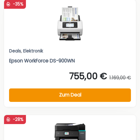
-35%
Deals
,
Elektronik
Epson WorkForce DS-900WN
755,00 €
1.169,00 €
Zum Deal
-28%