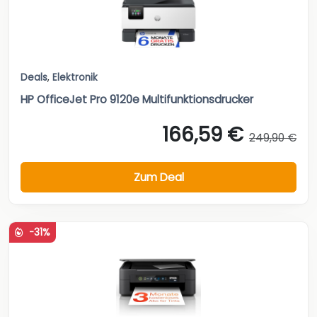
Deals
,
Elektronik
HP OfficeJet Pro 9120e Multifunktionsdrucker
166,59 €
249,90 €
Zum Deal
-31%