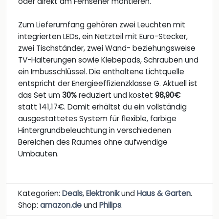
oder direkt am Fernseher montieren.
Zum Lieferumfang gehören zwei Leuchten mit
integrierten LEDs, ein Netzteil mit Euro-Stecker,
zwei Tischständer, zwei Wand- beziehungsweise
TV-Halterungen sowie Klebepads, Schrauben und
ein Imbusschlüssel. Die enthaltene Lichtquelle
entspricht der Energieeffizienzklasse G. Aktuell ist
das Set um
30%
reduziert und kostet
98,90€
statt 141,17€. Damit erhältst du ein vollständig
ausgestattetes System für flexible, farbige
Hintergrundbeleuchtung in verschiedenen
Bereichen des Raumes ohne aufwendige
Umbauten.
Kategorien:
Deals
,
Elektronik
und
Haus & Garten
.
Shop:
amazon.de
und
Philips
.