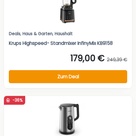
Deals
,
Haus & Garten
,
Haushalt
Krups Highspeed- Standmixer InfinyMix KB9158
179,00 €
249,39 €
Zum Deal
-36%