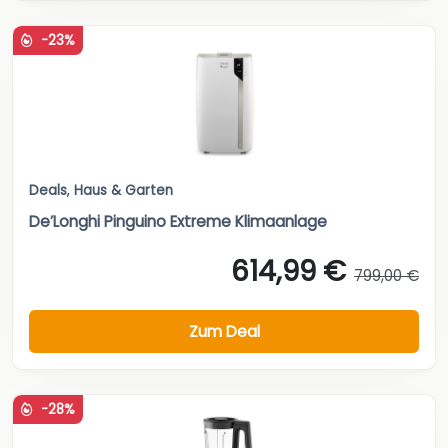
-23%
Deals
,
Haus & Garten
De’Longhi Pinguino Extreme Klimaanlage
614,99 €
799,00 €
Zum Deal
-28%