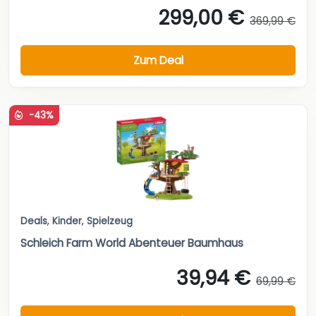
299,00 €
369,99 €
Zum Deal
-43%
Deals
,
Kinder
,
Spielzeug
Schleich Farm World Abenteuer Baumhaus
39,94 €
69,99 €