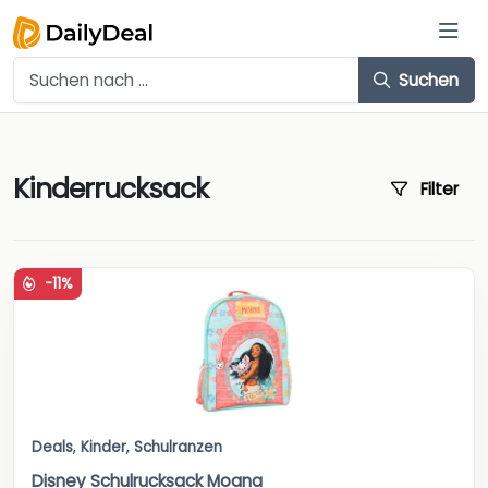
Suchen
Kinderrucksack
Filter
-11%
Deals
,
Kinder
,
Schulranzen
Disney Schulrucksack Moana