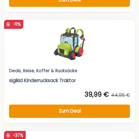
-11%
Deals
,
Reise
,
Koffer & Rucksäcke
sigikid Kinderrucksack Traktor
39,99 €
44,95 €
Zum Deal
-37%