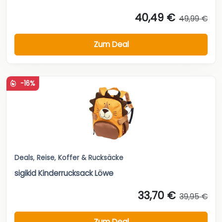
40,49 €
49,99 €
Zum Deal
-16%
Deals
,
Reise
,
Koffer & Rucksäcke
sigikid Kinderrucksack Löwe
33,70 €
39,95 €
Zum Deal