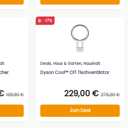
-17%
alt
Deals
,
Haus & Garten
,
Haushalt
cher
Dyson Cool™ CF1 Tischventilator
€
229,00 €
109,99 €
275,00 €
Zum Deal