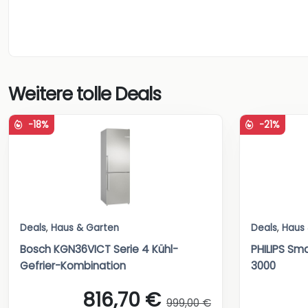
Weitere tolle Deals
-18%
-21%
Deals
,
Haus & Garten
Deals
,
Haus
Bosch KGN36VICT Serie 4 Kühl-
PHILIPS Sma
Gefrier-Kombination
3000
816,70 €
999,00 €