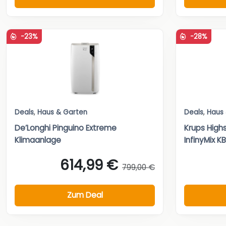
-23%
-28%
Deals
,
Haus & Garten
Deals
,
Haus
De’Longhi Pinguino Extreme
Krups High
Klimaanlage
InfinyMix K
614,99 €
799,00 €
Zum Deal