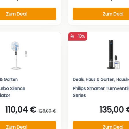
Zum Deal
Zum Deal
-10%
 & Garten
Deals
,
Haus & Garten
,
Haush
rbo Silence
Philips Smarter Turmventi
lator
Series
110,04 €
135,00 
126,09 €
Zum Deal
Zum Deal