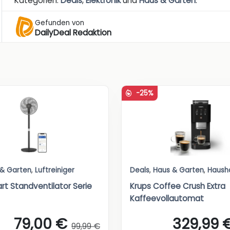
Kategorien:
Deals
,
Elektronik
und
Haus & Garten
.
Gefunden von
DailyDeal Redaktion
-25%
 & Garten
,
Luftreiniger
Deals
,
Haus & Garten
,
Haush
rt Standventilator Serie
Krups Coffee Crush Extra
Kaffeevollautomat
79,00 €
329,99 
99,99 €