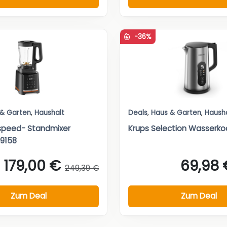
-36%
 & Garten
,
Haushalt
Deals
,
Haus & Garten
,
Haush
speed- Standmixer
Krups Selection Wasserko
B9158
179,00 €
69,98 
249,39 €
Zum Deal
Zum Deal