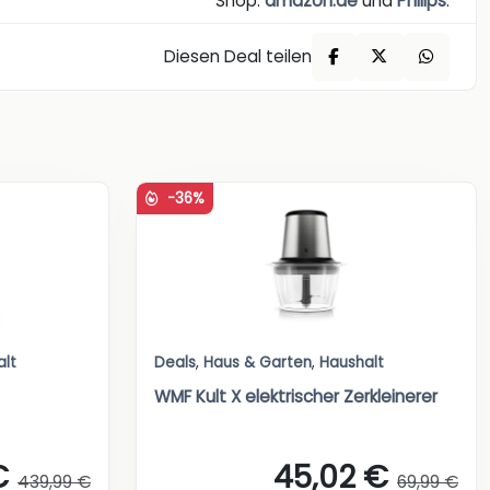
Shop:
amazon.de
und
Philips
.
Diesen Deal teilen
-36%
alt
Deals
,
Haus & Garten
,
Haushalt
WMF Kult X elektrischer Zerkleinerer
€
45,02 €
439,99 €
69,99 €