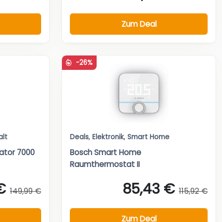
Zum Deal
-26%
alt
Deals
,
Elektronik
,
Smart Home
lator 7000
Bosch Smart Home
Raumthermostat II
€
85,43 €
149,99 €
115,92 €
Zum Deal