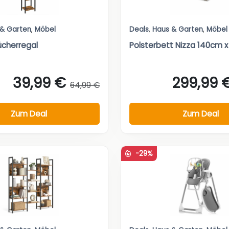
 & Garten
,
Möbel
Deals
,
Haus & Garten
,
Möbel
cherregal
Polsterbett Nizza 140cm 
39,99 €
299,99 
64,99 €
Zum Deal
Zum Deal
-29%