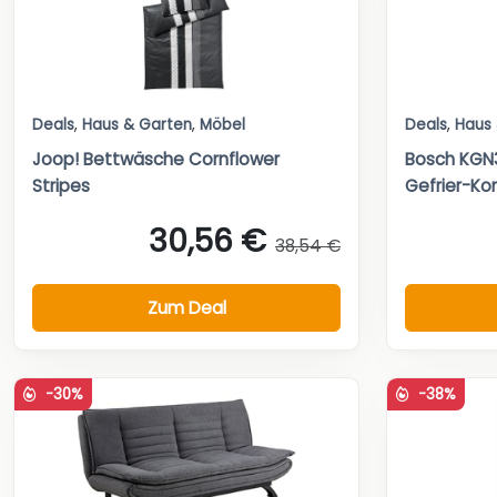
Deals
,
Haus & Garten
,
Möbel
Deals
,
Haus
Joop! Bettwäsche Cornflower
Bosch KGN3
Stripes
Gefrier-Ko
30,56 €
38,54 €
Zum Deal
-30%
-38%