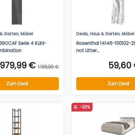
 & Garten
,
Möbel
Deals
,
Haus & Garten
,
Möbel
9OCAF Serie 4 Kühl-
Rosenthal 14146-100102-
mbination
not Litter...
979,99 €
59,60
1.199,00 €
Zum Deal
Zum Deal
-30%