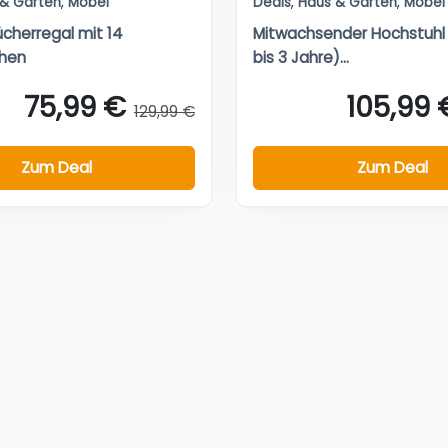
 & Garten
,
Möbel
Deals
,
Haus & Garten
,
Möbel
cherregal mit 14
Mitwachsender Hochstuhl
chen
bis 3 Jahre)...
75,99 €
105,99 
129,99 €
Zum Deal
Zum Deal