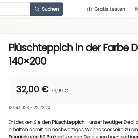
Suchen
Gratis testen
Plüschteppich in der Farbe
140×200
32,00 €
79,99 €
12.08.2023 - 22:22:20
Entdecken Sie den
Plüschteppich
- unser heutiger Deal 
erhalten damit ein hochwertiges Wohnaccessoire zu einem
Ersparnis von 60 Prozent
können Sie diesen hochwertigen