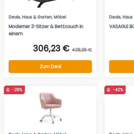
Deals
,
Haus & Garten
,
Möbel
Deals
,
Haus
Moderner 3-Sitzer & Bettcouch in
VASAGLE Bü
einem
306,23 €
438,36 €
Zum Deal
-28%
-42%