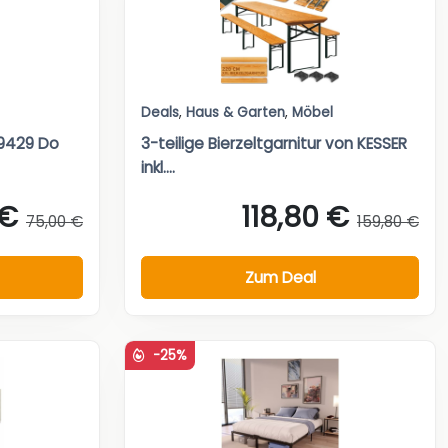
Deals
,
Haus & Garten
,
Möbel
29429 Do
3-teilige Bierzeltgarnitur von KESSER
inkl....
 €
118,80 €
75,00 €
159,80 €
Zum Deal
-25%