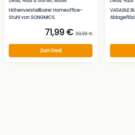
Deals
,
Haus & Garten
,
Möbel
Deals
,
Haus
Höhenverstellbarer Homeoffice-
VASAGLE Bü
Stuhl von SONGMICS
Ablageflä
71,99 €
99,99 €
Zum Deal