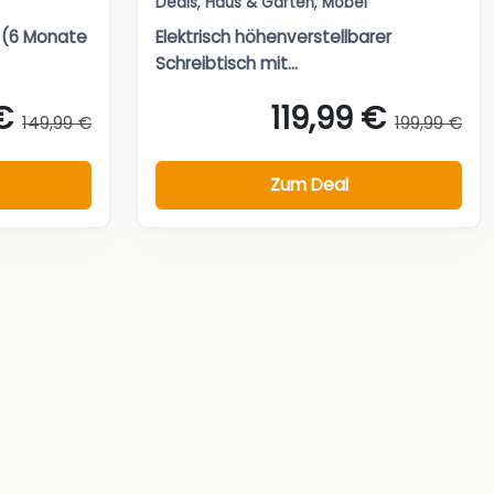
Deals
,
Haus & Garten
,
Möbel
 (6 Monate
Elektrisch höhenverstellbarer
Schreibtisch mit...
€
119,99 €
149,99 €
199,99 €
Zum Deal