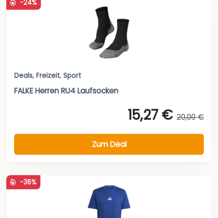
-24%
Deals
,
Freizeit
,
Sport
FALKE Herren RU4 Laufsocken
15,27 €
20,00 €
Zum Deal
-36%