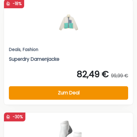
-18%
Deals
,
Fashion
Superdry Damenjacke
82,49 €
99,99 €
Zum Deal
-30%