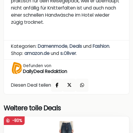
praktisch für dein Reisegepäck, weil er überhaupt
nicht anfällig für Knitterfalten ist und auch nach
einer schnellen Handwäsche im Hotel wieder
zügig trocknet.
Kategorien:
Damenmode
,
Deals
und
Fashion
.
Shop:
amazon.de
und
s.Oliver
.
Gefunden von
DailyDeal Redaktion
Diesen Deal teilen
Weitere tolle Deals
-80%