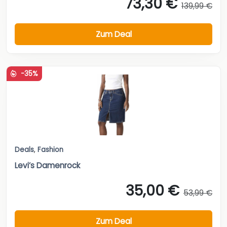
73,30 €
139,99 €
Zum Deal
-35%
Deals
,
Fashion
Levi’s Damenrock
35,00 €
53,99 €
Zum Deal