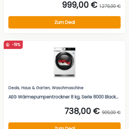
999,00 €
1.279,00 €
Zum Deal
-19%
Deals
,
Haus & Garten
,
Waschmaschine
AEG Wärmepumpentrockner 8 kg, Serie 8000 Black...
738,00 €
909,00 €
Zum Deal