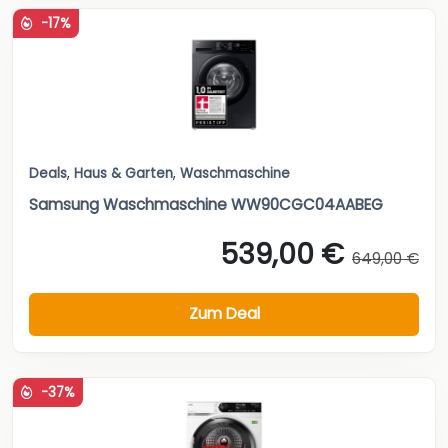
-17%
Deals
,
Haus & Garten
,
Waschmaschine
Samsung Waschmaschine WW90CGC04AABEG
539,00 €
649,00 €
Zum Deal
-37%