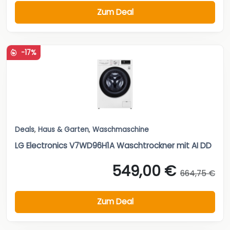
Zum Deal
-17%
Deals
,
Haus & Garten
,
Waschmaschine
LG Electronics V7WD96H1A Waschtrockner mit AI DD
549,00 €
664,75 €
Zum Deal