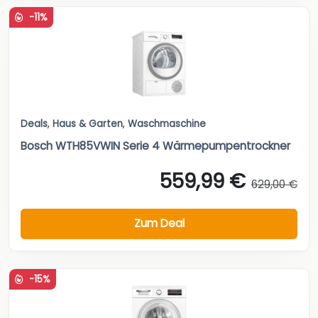
-11%
Deals
,
Haus & Garten
,
Waschmaschine
Bosch WTH85VWIN Serie 4 Wärmepumpentrockner
559,99 €
629,00 €
Zum Deal
-15%