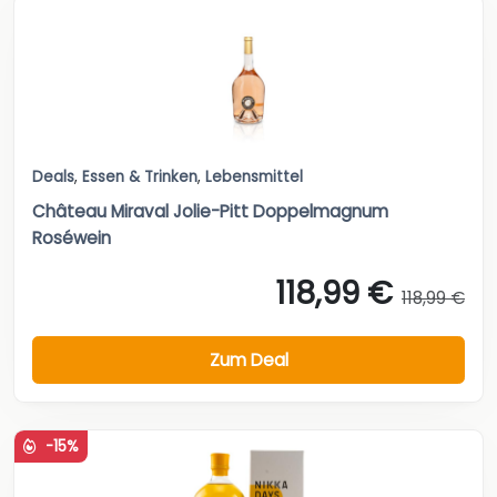
Deals
,
Essen & Trinken
,
Lebensmittel
Château Miraval Jolie-Pitt Doppelmagnum
Roséwein
118,99 €
118,99 €
Zum Deal
-15%