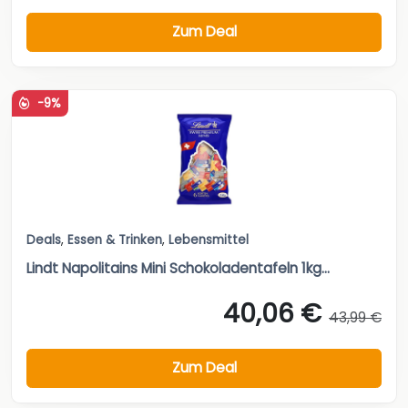
Zum Deal
-9%
Deals
,
Essen & Trinken
,
Lebensmittel
Lindt Napolitains Mini Schokoladentafeln 1kg...
40,06 €
43,99 €
Zum Deal