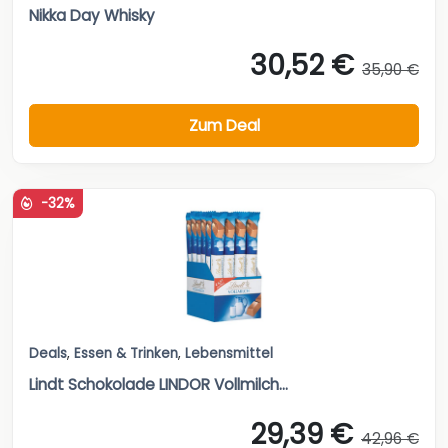
Nikka Day Whisky
30,52 €
35,90 €
Zum Deal
-32%
Deals
,
Essen & Trinken
,
Lebensmittel
Lindt Schokolade LINDOR Vollmilch...
29,39 €
42,96 €