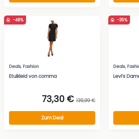
-48%
-35%
Deals
,
Fashion
Deals
,
Fashi
Etuikleid von comma
Levi’s Dam
73,30 €
139,99 €
Zum Deal