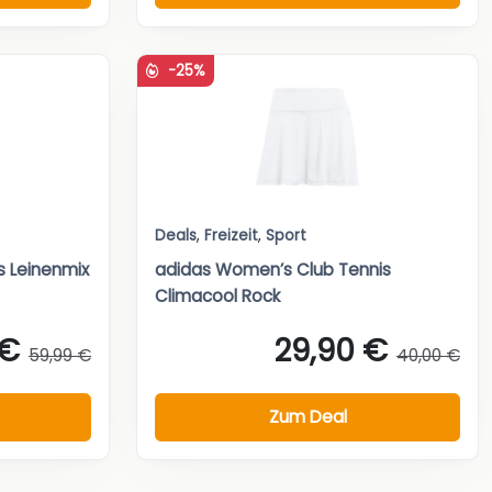
-25%
Deals
,
Freizeit
,
Sport
s Leinenmix
adidas Women’s Club Tennis
Climacool Rock
 €
29,90 €
59,99 €
40,00 €
Zum Deal