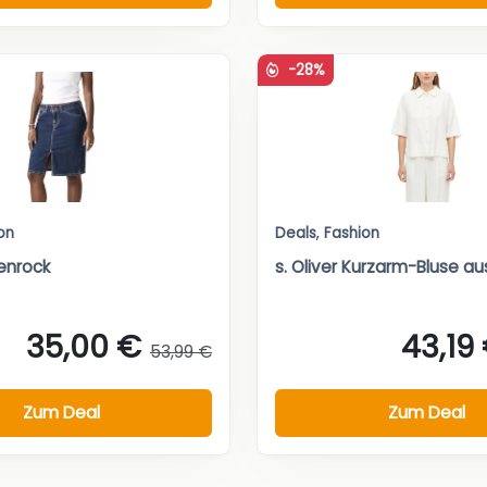
-28%
on
Deals
,
Fashion
enrock
s. Oliver Kurzarm-Bluse au
35,00 €
43,19
53,99 €
Zum Deal
Zum Deal