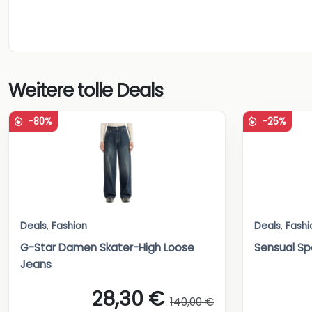
Weitere tolle Deals
-80%
-25%
Deals
,
Fashion
Deals
,
Fashi
G-Star Damen Skater-High Loose
Sensual Spo
Jeans
28,30 €
140,00 €