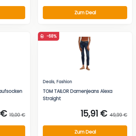
Zum Deal
-68%
Deals
,
Fashion
aufsocken
TOM TAILOR Damenjeans Alexa
Straight
 €
15,91 €
19,00 €
49,99 €
Zum Deal