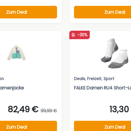
Zum Deal
Zum Deal
-30%
on
Deals
,
Freizeit
,
Sport
Damenjacke
FALKE Damen RU4 Short-L
82,49 €
13,30
99,99 €
Zum Deal
Zum Deal