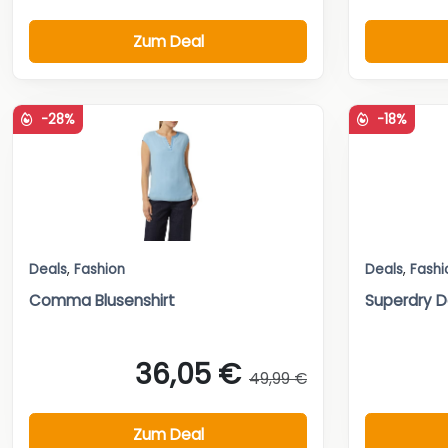
Zum Deal
-28%
-18%
Deals
,
Fashion
Deals
,
Fashi
Comma Blusenshirt
Superdry 
36,05 €
49,99 €
Zum Deal