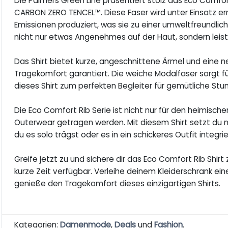
Die Palmers Green Line präsentiert stolz das Eco Comfort
CARBON ZERO TENCEL™. Diese Faser wird unter Einsatz e
Emissionen produziert, was sie zu einer umweltfreundlic
nicht nur etwas Angenehmes auf der Haut, sondern leis
Das Shirt bietet kurze, angeschnittene Ärmel und eine 
Tragekomfort garantiert. Die weiche Modalfaser sorgt 
dieses Shirt zum perfekten Begleiter für gemütliche St
Die Eco Comfort Rib Serie ist nicht nur für den heimisc
Outerwear getragen werden. Mit diesem Shirt setzt du ni
du es solo trägst oder es in ein schickeres Outfit integrie
Greife jetzt zu und sichere dir das Eco Comfort Rib Shirt
kurze Zeit verfügbar. Verleihe deinem Kleiderschrank ei
genieße den Tragekomfort dieses einzigartigen Shirts.
Kategorien:
Damenmode
,
Deals
und
Fashion
.