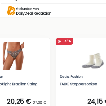
Gefunden von
DailyDeal Redaktion
-46%
on
Deals
,
Fashion
tlight Brazilian String
FALKE Stoppersocken
20,25 €
24,15
27,00 €