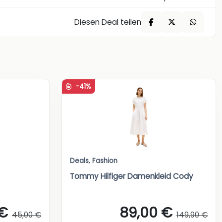
Diesen Deal teilen
-41%
Deals
,
Fashion
Tommy Hilfiger Damenkleid Cody
 €
89,00 €
45,00 €
149,90 €