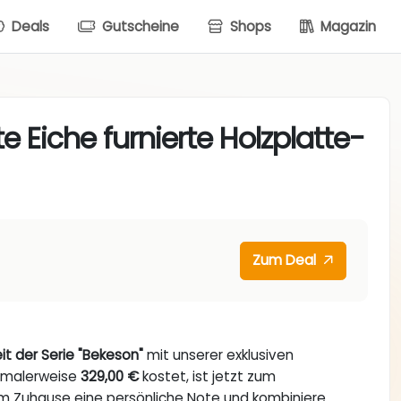
Deals
Gutscheine
Shops
Magazin
e Eiche furnierte Holzplatte-
Zum Deal
it der Serie "Bekeson"
mit unserer exklusiven
ormalerweise
329,00 €
kostet, ist jetzt zum
em Zuhause eine persönliche Note und kombiniere