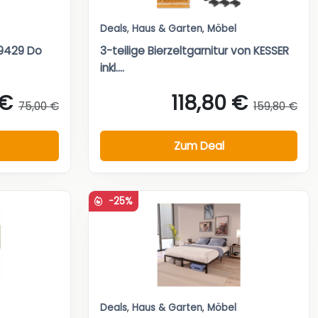
Deals
,
Haus & Garten
,
Möbel
29429 Do
3-teilige Bierzeltgarnitur von KESSER
inkl....
 €
118,80 €
75,00 €
159,80 €
Zum Deal
-25%
Deals
,
Haus & Garten
,
Möbel