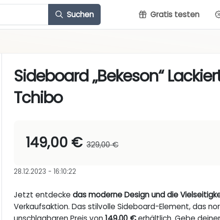
Suchen
Gratis testen
Sideboard „Bekeson“ Lackiert
Tchibo
149,00 €
329,00 €
28.12.2023 - 16:10:22
Jetzt entdecke
das moderne Design und die Vielseitigke
Verkaufsaktion. Das stilvolle Sideboard-Element, das n
unschlagbaren Preis von
149,00 €
erhältlich. Gebe dein