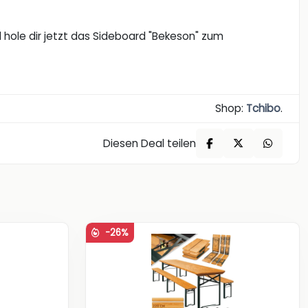
d hole dir jetzt das Sideboard "Bekeson" zum
Shop:
Tchibo
.
Diesen Deal teilen
-26%