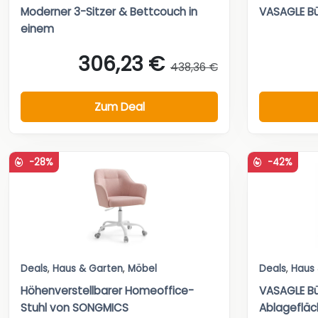
Moderner 3-Sitzer & Bettcouch in
VASAGLE Bü
einem
306,23 €
438,36 €
Zum Deal
-28%
-42%
Deals
,
Haus & Garten
,
Möbel
Deals
,
Haus
Höhenverstellbarer Homeoffice-
VASAGLE Bü
Stuhl von SONGMICS
Ablageflä