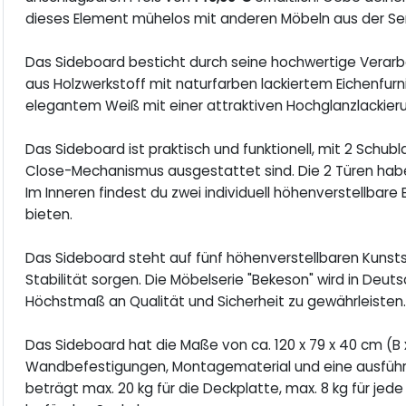
dieses Element mühelos mit anderen Möbeln aus der Ser
Das Sideboard besticht durch seine hochwertige Verarbe
aus Holzwerkstoff mit naturfarben lackiertem Eichenfurni
elegantem Weiß mit einer attraktiven Hochglanzlackierun
Das Sideboard ist praktisch und funktionell, mit 2 Schub
Close-Mechanismus ausgestattet sind. Die 2 Türen hab
Im Inneren findest du zwei individuell höhenverstellbare
bieten.
Das Sideboard steht auf fünf höhenverstellbaren Kunst
Stabilität sorgen. Die Möbelserie "Bekeson" wird in Deut
Höchstmaß an Qualität und Sicherheit zu gewährleisten
Das Sideboard hat die Maße von ca. 120 x 79 x 40 cm (B
Wandbefestigungen, Montagematerial und eine ausführli
beträgt max. 20 kg für die Deckplatte, max. 8 kg für jed