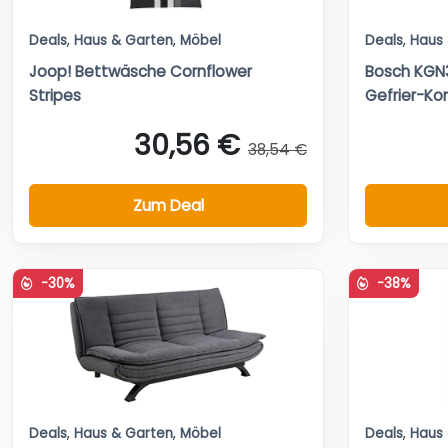
Deals
,
Haus & Garten
,
Möbel
Deals
,
Haus
Joop! Bettwäsche Cornflower
Bosch KGN3
Stripes
Gefrier-Ko
30,56 €
38,54 €
Zum Deal
-30%
-38%
Deals
,
Haus & Garten
,
Möbel
Deals
,
Haus