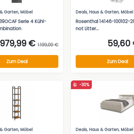
 & Garten
,
Möbel
Deals
,
Haus & Garten
,
Möbel
9OCAF Serie 4 Kühl-
Rosenthal 14146-100102-
mbination
not Litter...
979,99 €
59,60
1.199,00 €
Zum Deal
Zum Deal
-30%
 & Garten
,
Möbel
Deals
,
Haus & Garten
,
Möbel