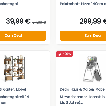
cherregal
Polsterbett Nizza 140cm 
39,99 €
299,99 
64,99 €
Zum Deal
Zum Deal
-29%
 & Garten
,
Möbel
Deals
,
Haus & Garten
,
Möbel
cherregal mit 14
Mitwachsender Hochstuhl
chen
bis 3 Jahre)...