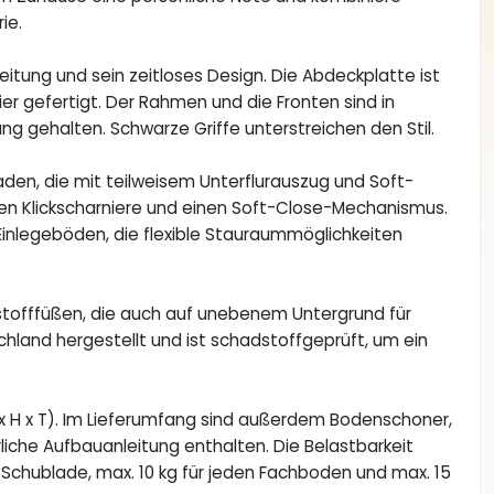
ie.
itung und sein zeitloses Design. Die Abdeckplatte ist
er gefertigt. Der Rahmen und die Fronten sind in
g gehalten. Schwarze Griffe unterstreichen den Stil.
laden, die mit teilweisem Unterflurauszug und Soft-
en Klickscharniere und einen Soft-Close-Mechanismus.
 Einlegeböden, die flexible Stauraummöglichkeiten
stofffüßen, die auch auf unebenem Untergrund für
schland hergestellt und ist schadstoffgeprüft, um ein
.
 x H x T). Im Lieferumfang sind außerdem Bodenschoner,
che Aufbauanleitung enthalten. Die Belastbarkeit
e Schublade, max. 10 kg für jeden Fachboden und max. 15