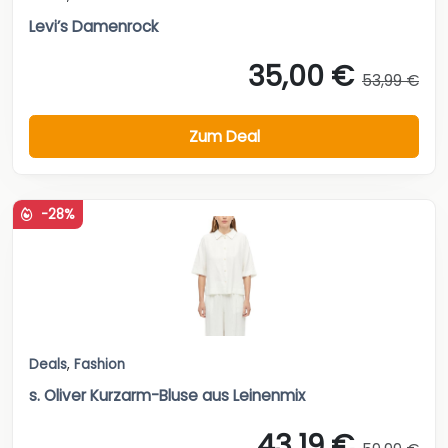
Levi’s Damenrock
35,00 €
53,99 €
Zum Deal
-28%
Deals
,
Fashion
s. Oliver Kurzarm-Bluse aus Leinenmix
43,19 €