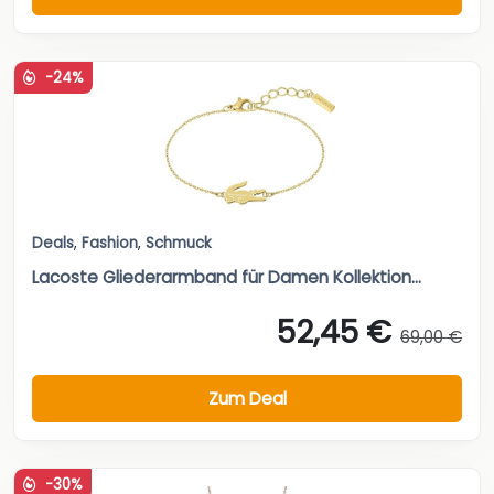
-24%
Deals
,
Fashion
,
Schmuck
Lacoste Gliederarmband für Damen Kollektion...
52,45 €
69,00 €
Zum Deal
-30%