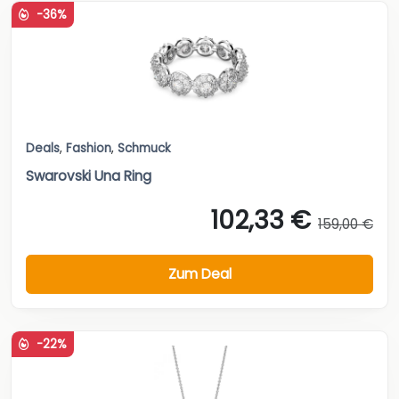
-36%
Deals
,
Fashion
,
Schmuck
Swarovski Una Ring
102,33 €
159,00 €
Zum Deal
-22%