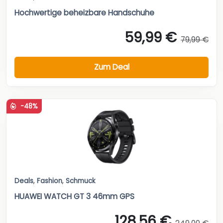
Hochwertige beheizbare Handschuhe
59,99 €
79,99 €
Zum Deal
-48%
Deals
,
Fashion
,
Schmuck
HUAWEI WATCH GT 3 46mm GPS
128,56 €