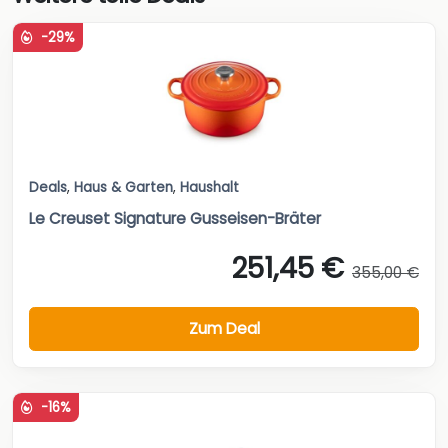
-29%
Deals
,
Haus & Garten
,
Haushalt
Le Creuset Signature Gusseisen-Bräter
251,45 €
355,00 €
Zum Deal
-16%