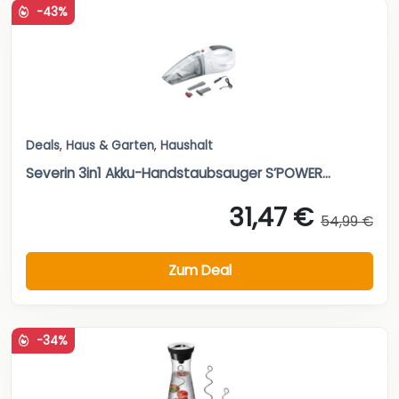
-43%
Deals
,
Haus & Garten
,
Haushalt
Severin 3in1 Akku-Handstaubsauger S’POWER...
31,47 €
54,99 €
Zum Deal
-34%