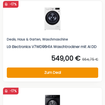
-17%
Deals
,
Haus & Garten
,
Waschmaschine
LG Electronics V7WD96H1A Waschtrockner mit AI DD
549,00 €
664,75 €
Zum Deal
-17%