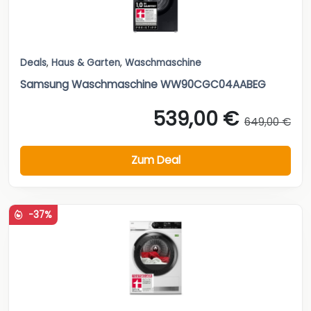
Deals
,
Haus & Garten
,
Waschmaschine
Samsung Waschmaschine WW90CGC04AABEG
539,00 €
649,00 €
Zum Deal
-37%