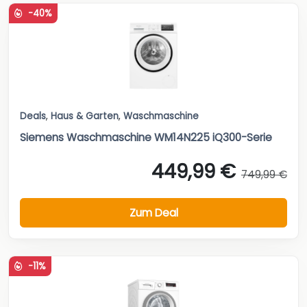
-40%
Deals
,
Haus & Garten
,
Waschmaschine
Siemens Waschmaschine WM14N225 iQ300-Serie
449,99 €
749,99 €
Zum Deal
-11%