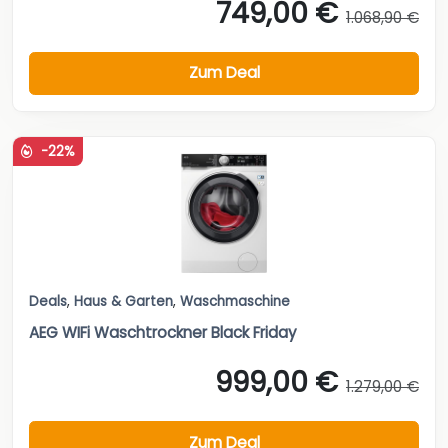
749,00 €
1.068,90 €
Zum Deal
-22%
Deals
,
Haus & Garten
,
Waschmaschine
AEG WIFi Waschtrockner Black Friday
999,00 €
1.279,00 €
Zum Deal