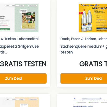
 & Trinken
,
Lebensmittel
Deals
,
Essen & Trinken
,
Leben
appelletti Grillgemüse
Sachsenquelle medium+ g
is...
testen
GRATIS TESTEN
GRATIS 
Zum Deal
Zum Deal