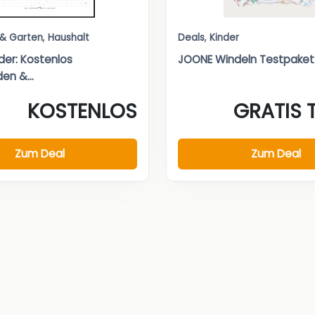
 & Garten
,
Haushalt
Deals
,
Kinder
er: Kostenlos
JOONE Windeln Testpaket
en &...
KOSTENLOS
GRATIS 
Zum Deal
Zum Deal