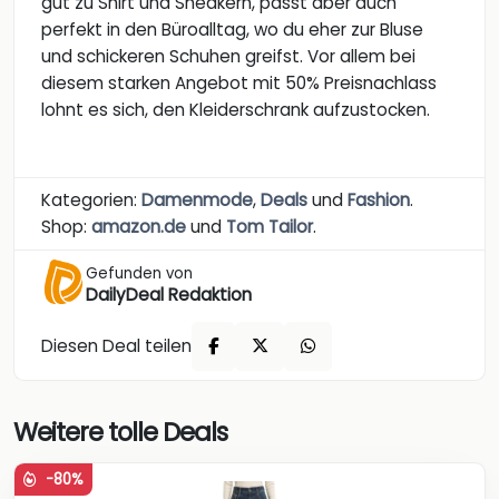
gut zu Shirt und Sneakern, passt aber auch
perfekt in den Büroalltag, wo du eher zur Bluse
und schickeren Schuhen greifst. Vor allem bei
diesem starken Angebot mit 50% Preisnachlass
lohnt es sich, den Kleiderschrank aufzustocken.
Kategorien:
Damenmode
,
Deals
und
Fashion
.
Shop:
amazon.de
und
Tom Tailor
.
Gefunden von
DailyDeal Redaktion
Diesen Deal teilen
Weitere tolle Deals
-80%