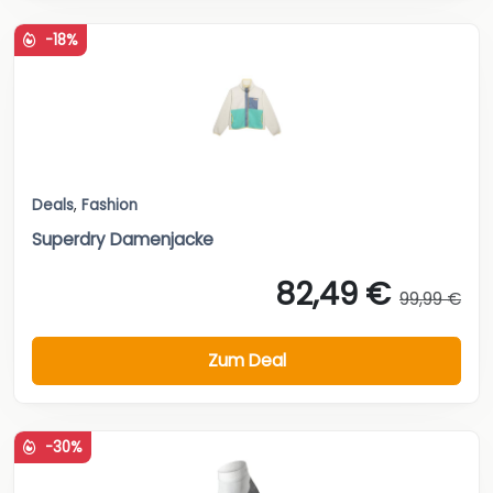
-18%
Deals
,
Fashion
Superdry Damenjacke
82,49 €
99,99 €
Zum Deal
-30%