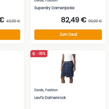
Deals
,
Fashion
Superdry Damenjacke
 €
82,49 €
49,99 €
99,99 €
Zum Deal
-35%
Deals
,
Fashion
Levi’s Damenrock