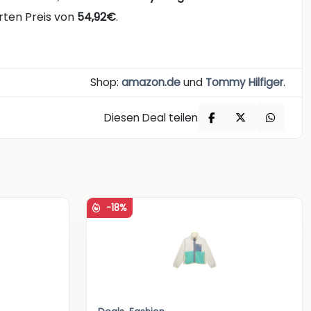
rten Preis von
54,92€
.
Shop:
amazon.de
und
Tommy Hilfiger
.
Diesen Deal teilen
-18%