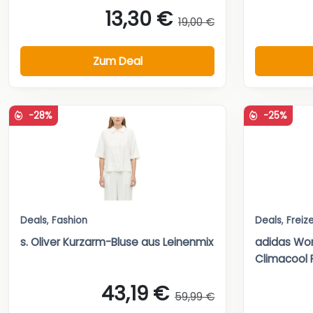
13,30 €
19,00 €
Zum Deal
-28%
-25%
Deals
,
Fashion
Deals
,
Freize
s. Oliver Kurzarm-Bluse aus Leinenmix
adidas Wom
Climacool 
43,19 €
59,99 €