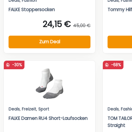
Deals
,
Fashion
Deals
,
Fashi
FALKE Stoppersocken
Tommy Hilf
24,15 €
45,00 €
Zum Deal
-30%
-68%
Deals
,
Freizeit
,
Sport
Deals
,
Fashi
FALKE Damen RU4 Short-Laufsocken
TOM TAILO
Straight