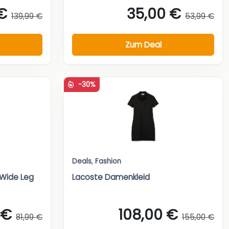
€
35,00 €
139,99 €
53,99 €
Zum Deal
-30%
Deals
,
Fashion
 Wide Leg
Lacoste Damenkleid
 €
108,00 €
81,99 €
155,00 €