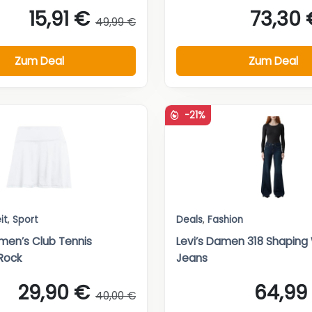
15,91 €
73,30 
49,99 €
Zum Deal
Zum Deal
-21%
it
,
Sport
Deals
,
Fashion
en’s Club Tennis
Levi’s Damen 318 Shaping
Rock
Jeans
29,90 €
64,99
40,00 €