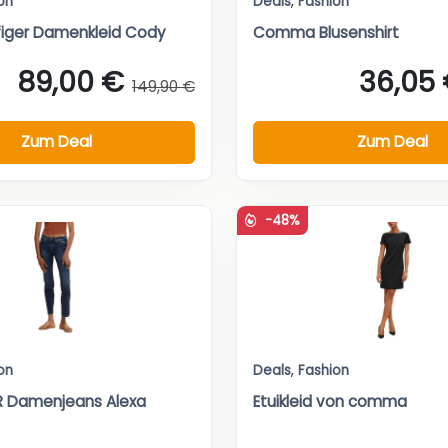
on
Deals
,
Fashion
iger Damenkleid Cody
Comma Blusenshirt
89,00 €
36,05
149,90 €
Zum Deal
Zum Deal
-48%
on
Deals
,
Fashion
R Damenjeans Alexa
Etuikleid von comma