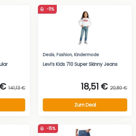
-11%
Deals
,
Fashion
,
Kindermode
lar
Levi’s Kids 710 Super Skinny Jeans
 €
18,51 €
141,13 €
20,80 €
Zum Deal
-15%