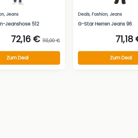
on
,
Jeans
Deals
,
Fashion
,
Jeans
ren-Jeanshose 512
G-Star Herren Jeans 96
72,16 €
71,18
110,00 €
Zum Deal
Zum Deal