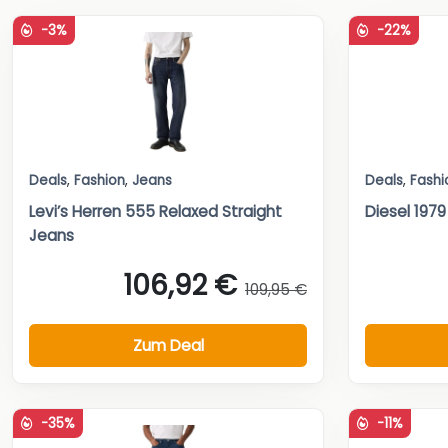
-3%
-22%
Deals
,
Fashion
,
Jeans
Deals
,
Fashi
Levi’s Herren 555 Relaxed Straight
Diesel 197
Jeans
106,92 €
109,95 €
Zum Deal
-35%
-11%