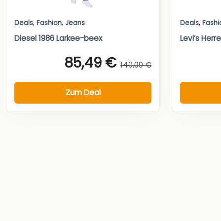
Deals
,
Fashion
,
Jeans
Deals
,
Fashi
Diesel 1986 Larkee-beex
Levi’s Her
85,49 €
140,00 €
Zum Deal