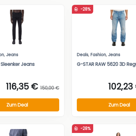
-28%
on
,
Jeans
Deals
,
Fashion
,
Jeans
9 Sleenker Jeans
G-STAR RAW 5620 3D Regu
116,35 €
102,23
150,00 €
Zum Deal
Zum Deal
-28%