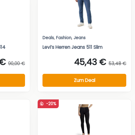
Deals
,
Fashion
,
Jeans
314
Levi’s Herren Jeans 511 Slim
 €
45,43 €
90,00 €
53,48 €
Zum Deal
-20%