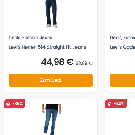
Deals
,
Fashion
,
Jeans
Deals
,
Fashi
Levi’s Herren 514 Straight Fit Jeans
Levi’s God
44,98 €
68,99 €
Zum Deal
-39%
-34%