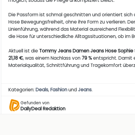
möglich, sodass die Pflege unkompliziert bleibt.
Die Passform ist schmal geschnitten und orientiert sich 
Hose Bewegungsfreiheit, ohne ihre Form zu verlieren. Der
Linienführung, während das Material ausreichend Flexibil
die Hose für unterschiedliche Alltagssituationen, ob im Bü
Aktuell ist die
Tommy Jeans Damen Jeans Hose Sophie 
21,18 €
, was einem Nachlass von
79 %
entspricht. Damit e
Materialqualität, Schnittführung und Tragekomfort überz
Kategorien:
Deals
,
Fashion
und
Jeans
.
Gefunden von
DailyDeal Redaktion