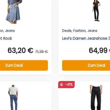
on
,
Jeans
Deals
,
Fashion
,
Jeans
et Rock
Levi’s Damen Jeanshose 
63,20 €
64,99
71,38 €
Zum Deal
Zum Deal
-41%