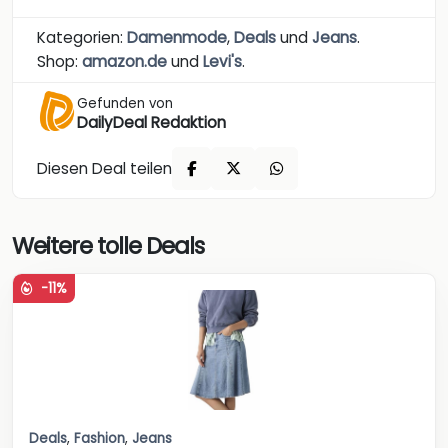
Kategorien:
Damenmode
,
Deals
und
Jeans
.
Shop:
amazon.de
und
Levi's
.
Gefunden von
DailyDeal Redaktion
Diesen Deal teilen
Weitere tolle Deals
-11%
Deals
,
Fashion
,
Jeans