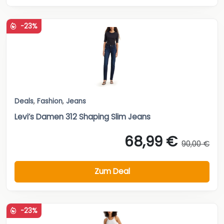
-23%
Deals
,
Fashion
,
Jeans
Levi’s Damen 312 Shaping Slim Jeans
68,99 €
90,00 €
Zum Deal
-23%