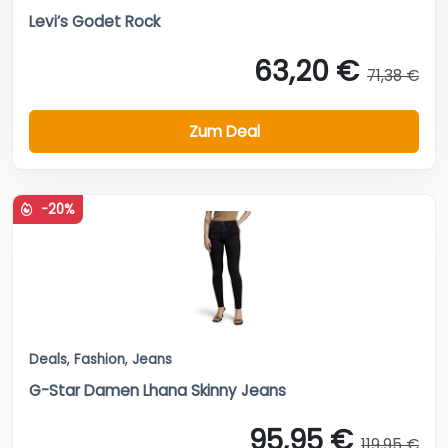
Levi’s Godet Rock
63,20 €
71,38 €
Zum Deal
-20%
Deals
,
Fashion
,
Jeans
G-Star Damen Lhana Skinny Jeans
95,95 €
119,95 €