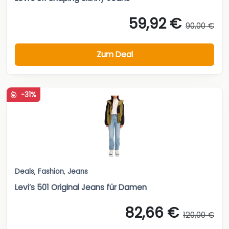
59,92 €
90,00 €
Zum Deal
-31%
Deals
,
Fashion
,
Jeans
Levi’s 501 Original Jeans für Damen
82,66 €
120,00 €