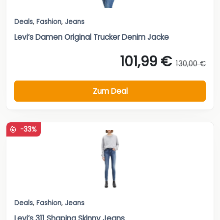
Deals
,
Fashion
,
Jeans
Levi’s Damen Original Trucker Denim Jacke
101,99 €
130,00 €
Zum Deal
-33%
Deals
,
Fashion
,
Jeans
Levi’s 311 Shaping Skinny Jeans