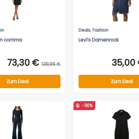
on
Deals
,
Fashion
von comma
Levi’s Damenrock
73,30 €
35,00
139,99 €
Zum Deal
Zum Deal
-30%