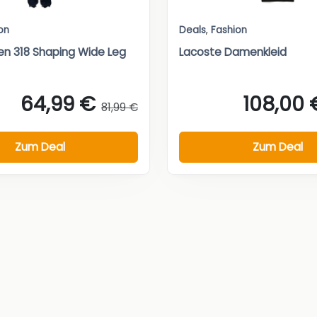
on
Deals
,
Fashion
en 318 Shaping Wide Leg
Lacoste Damenkleid
64,99 €
108,00 
81,99 €
Zum Deal
Zum Deal