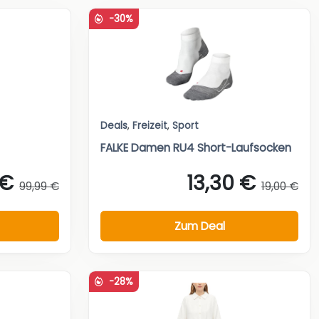
-30%
Deals
,
Freizeit
,
Sport
FALKE Damen RU4 Short-Laufsocken
 €
13,30 €
99,99 €
19,00 €
Zum Deal
-28%