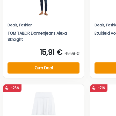
Deals
,
Fashion
Deals
,
Fashi
TOM TAILOR Damenjeans Alexa
Etuikleid 
Straight
15,91 €
49,99 €
Zum Deal
-25%
-21%