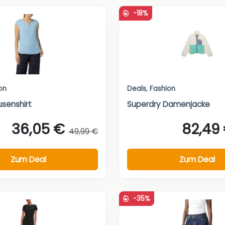
-18%
on
Deals
,
Fashion
senshirt
Superdry Damenjacke
36,05 €
82,49
49,99 €
Zum Deal
Zum Deal
-35%