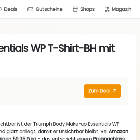
Deals
Gutscheine
Shops
Magazin
tials WP T-Shirt-BH mit
Zum Deal
sichtbar ist der Triumph Body Make-up Essentials WP
nd glatt anliegt, damit er unsichtbar bleibt. Bei
Amazon
rigen 59,95 Euro
– das entspricht einem
Preisnachlass