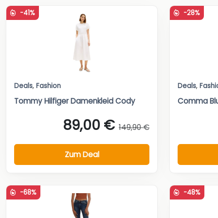
-41%
-28%
Deals
,
Fashion
Deals
,
Fashi
Tommy Hilfiger Damenkleid Cody
Comma Blu
89,00 €
149,90 €
Zum Deal
-68%
-48%