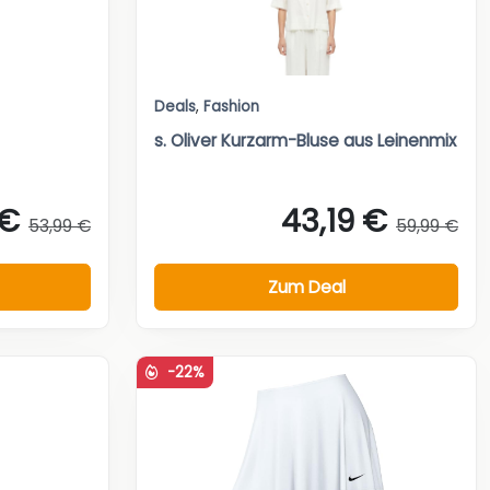
Deals
,
Fashion
s. Oliver Kurzarm-Bluse aus Leinenmix
 €
43,19 €
53,99 €
59,99 €
Zum Deal
-22%