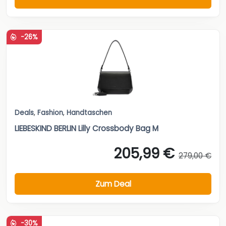
-26%
Deals
,
Fashion
,
Handtaschen
LIEBESKIND BERLIN Lilly Crossbody Bag M
205,99 €
279,00 €
Zum Deal
-30%