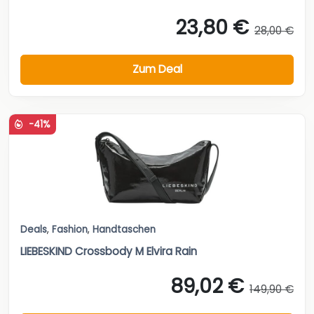
23,80 €
28,00 €
Zum Deal
-41%
Deals
,
Fashion
,
Handtaschen
LIEBESKIND Crossbody M Elvira Rain
89,02 €
149,90 €