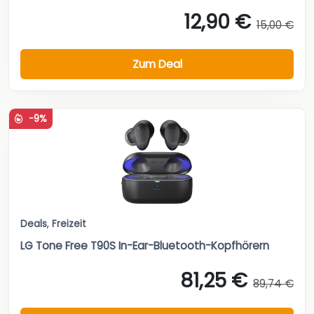
12,90 €
15,00 €
Zum Deal
-9%
Deals
,
Freizeit
LG Tone Free T90S In-Ear-Bluetooth-Kopfhörern
81,25 €
89,74 €