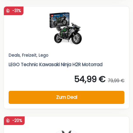
-31%
Deals
,
Freizeit
,
Lego
LEGO Technic Kawasaki Ninja H2R Motorrad
54,99 €
79,99 €
Zum Deal
-20%