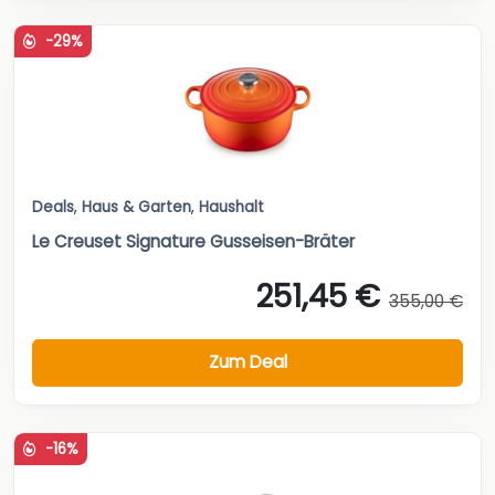
-29%
Deals
,
Haus & Garten
,
Haushalt
Le Creuset Signature Gusseisen-Bräter
251,45 €
355,00 €
Zum Deal
-16%