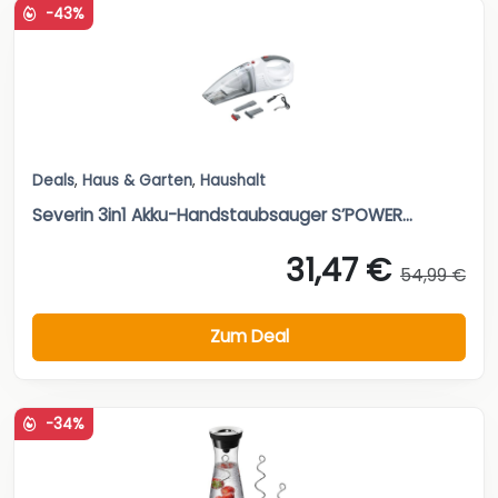
-43%
Deals
,
Haus & Garten
,
Haushalt
Severin 3in1 Akku-Handstaubsauger S’POWER...
31,47 €
54,99 €
Zum Deal
-34%