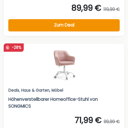
89,99 €
119,99 €
Zum Deal
-28%
Deals
,
Haus & Garten
,
Möbel
Höhenverstellbarer Homeoffice-Stuhl von
SONGMICS
71,99 €
99,99 €