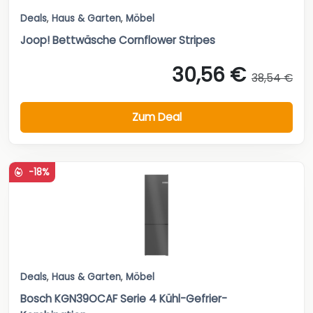
Deals
,
Haus & Garten
,
Möbel
Joop! Bettwäsche Cornflower Stripes
30,56 €
38,54 €
Zum Deal
-18%
Deals
,
Haus & Garten
,
Möbel
Bosch KGN39OCAF Serie 4 Kühl-Gefrier-