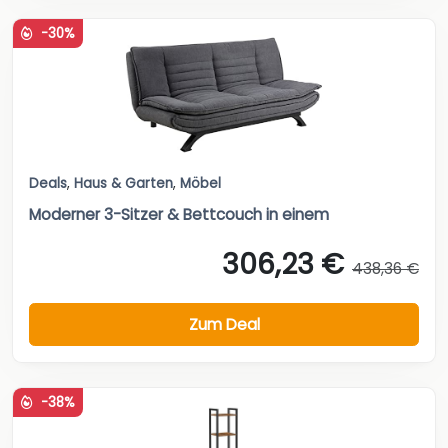
-30%
Deals
,
Haus & Garten
,
Möbel
Moderner 3-Sitzer & Bettcouch in einem
306,23 €
438,36 €
Zum Deal
-38%