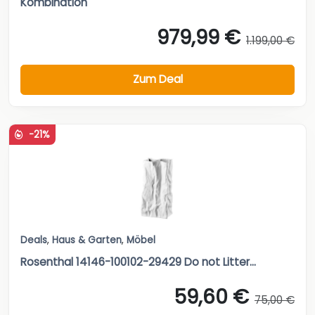
Kombination
979,99 €
1.199,00 €
Zum Deal
-21%
Deals
,
Haus & Garten
,
Möbel
Rosenthal 14146-100102-29429 Do not Litter...
59,60 €
75,00 €