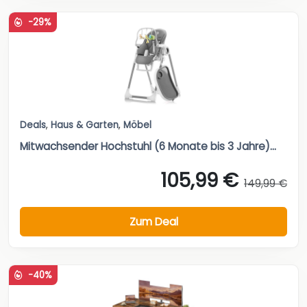
-29%
Deals
,
Haus & Garten
,
Möbel
Mitwachsender Hochstuhl (6 Monate bis 3 Jahre)...
105,99 €
149,99 €
Zum Deal
-40%