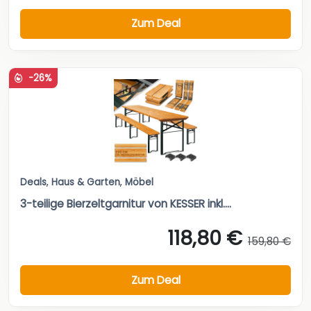
Zum Deal
-26%
Deals
,
Haus & Garten
,
Möbel
3-teilige Bierzeltgarnitur von KESSER inkl....
118,80 €
159,80 €
Zum Deal