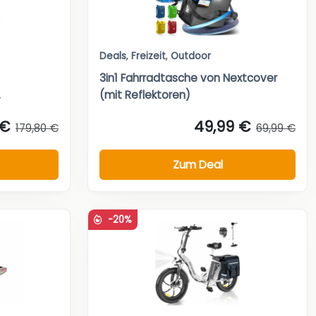
Deals
,
Freizeit
,
Outdoor
3in1 Fahrradtasche von Nextcover
.
(mit Reflektoren)
 €
49,99 €
179,80 €
69,99 €
Zum Deal
-20%