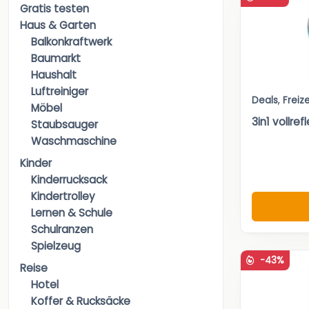
Gratis testen
Haus & Garten
Balkonkraftwerk
Baumarkt
Haushalt
Luftreiniger
Deals
,
Freize
Möbel
3in1 vollre
Staubsauger
Waschmaschine
Kinder
Kinderrucksack
Kindertrolley
Lernen & Schule
Schulranzen
Spielzeug
-43%
Reise
Hotel
Koffer & Rucksäcke