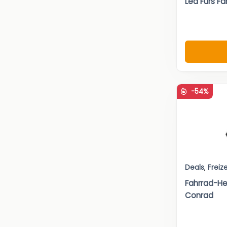
Led Fürs Fa
-54%
Deals
,
Freize
Fahrrad-He
Conrad