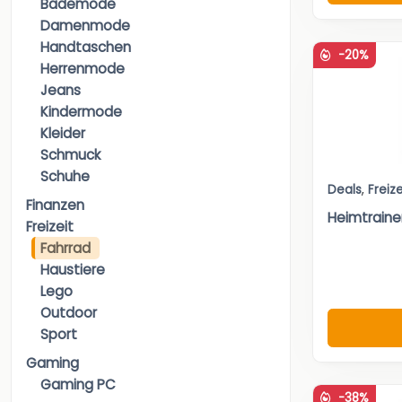
Bademode
Damenmode
Handtaschen
-20%
Herrenmode
Jeans
Kindermode
Kleider
Schmuck
Schuhe
Deals
,
Freize
Finanzen
Heimtraine
Freizeit
Fahrrad
Haustiere
Lego
Outdoor
Sport
Gaming
Gaming PC
-38%