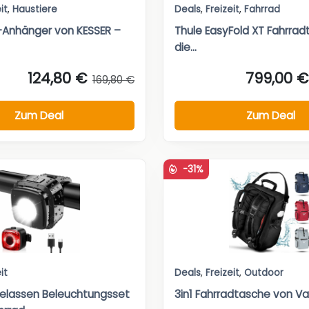
it
,
Haustiere
Deals
,
Freizeit
,
Fahrrad
-Anhänger von KESSER –
Thule EasyFold XT Fahrradt
die...
124,80 €
799,00 €
169,80 €
Zum Deal
Zum Deal
-31%
it
Deals
,
Freizeit
,
Outdoor
elassen Beleuchtungsset
3in1 Fahrradtasche von Va