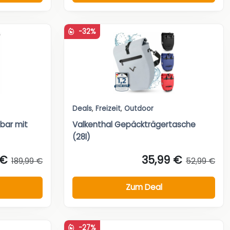
-32%
Deals
,
Freizeit
,
Outdoor
bar mit
Valkenthal Gepäckträgertasche
(28l)
 €
35,99 €
189,99 €
52,99 €
Zum Deal
-27%