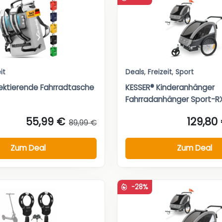
it
Deals
,
Freizeit
,
Sport
flektierende Fahrradtasche
KESSER® Kinderanhänger
Fahrradanhänger Sport-RX 
55,99 €
129,80
89,99 €
Zum Deal
Zum Deal
-28%