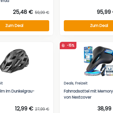
hrrad
25,48 €
95,99
59,99 €
Zum Deal
Zum Deal
-15%
it
Deals
,
Freizeit
lm im Dunkelgrau-
Fahrradsattel mit Memor
von Nextcover
12,99 €
38,99
27,99 €