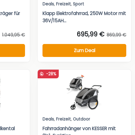
Deals
,
Freizeit
,
Sport
räger für
Klapp Elektrofahrrad, 250W Motor mit
36V/15AH...
695,99 €
1.049,95 €
869,99 €
Zum Deal
-28%
Deals
,
Freizeit
,
Outdoor
lkental
Fahrradanhänger von KESSER mit