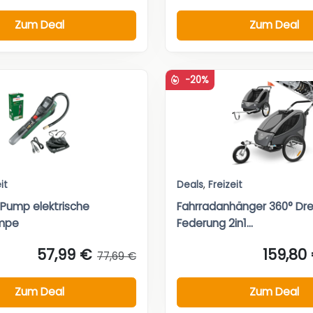
Zum Deal
Zum Deal
-20%
it
Deals
,
Freizeit
Pump elektrische
Fahrradanhänger 360° Dre
mpe
Federung 2in1...
57,99 €
159,80
77,69 €
Zum Deal
Zum Deal