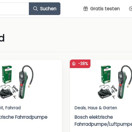
Suchen
Gratis testen
d
-38%
it
,
Fahrrad
Deals
,
Haus & Garten
trische Fahrradpumpe
Bosch elektrische
Fahrradpumpe/Luftpumpe/M