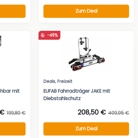
Zum Deal
-49%
Deals
,
Freizeit
hbar mit
EUFAB Fahrradträger JAKE mit
Diebstahlschutz
 €
208,50 €
199,80 €
409,95 €
Zum Deal