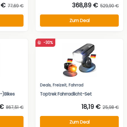
 €
368,89 €
77,69 €
529,90 €
Zum Deal
-30%
Deals
,
Freizeit
,
Fahrrad
-)Bikes
Toptrek Fahrradlicht-Set
 €
18,19 €
867,51 €
25,98 €
Zum Deal