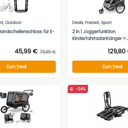
it
,
Outdoor
Deals
,
Freizeit
,
Sport
andschellenschloss für E-
2 in 1 Joggerfunktion
Kinderfahrradanhänger +..
45,99 €
129,80
79,99 €
Zum Deal
Zum Deal
-24%