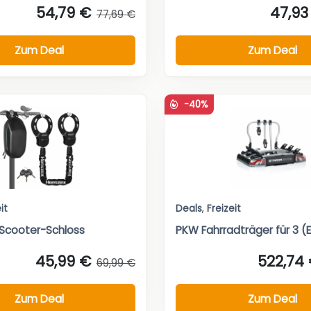
54,79 €
47,93
77,69 €
Zum Deal
Zum Deal
-40%
it
Deals
,
Freizeit
Scooter-Schloss
PKW Fahrradträger für 3 (E
45,99 €
522,74
69,99 €
Zum Deal
Zum Deal