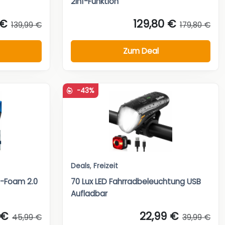
2in1-Funktion
 €
129,80 €
139,99 €
179,80 €
Zum Deal
-43%
Deals
,
Freizeit
y-Foam 2.0
70 Lux LED Fahrradbeleuchtung USB
Aufladbar
 €
22,99 €
45,99 €
39,99 €