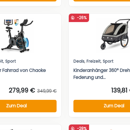
-26%
it
,
Sport
Deals
,
Freizeit
,
Sport
r Fahrrad von Chaoke
Kinderanhänger 360° Dreh
Federung und...
279,99 €
139,81
349,99 €
Zum Deal
Zum Deal
-28%