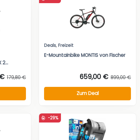
Deals
,
Freizeit
E-Mountainbike MONTIS von Fischer
2...
 €
659,00 €
179,80 €
899,00 €
Zum Deal
-29%