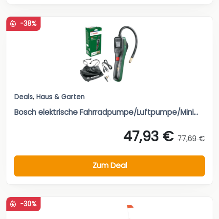
-38%
Deals
,
Haus & Garten
Bosch elektrische Fahrradpumpe/Luftpumpe/Mini...
47,93 €
77,69 €
Zum Deal
-30%