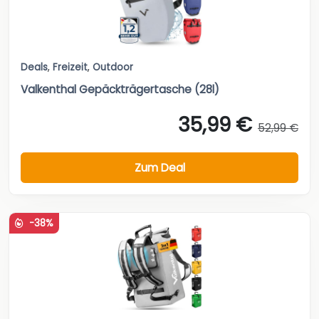
Deals
,
Freizeit
,
Outdoor
Valkenthal Gepäckträgertasche (28l)
35,99 €
52,99 €
Zum Deal
-38%