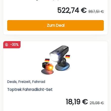
522,74 €
867,51 €
Zum Deal
-30%
Deals
,
Freizeit
,
Fahrrad
Toptrek Fahrradlicht-Set
18,19 €
25,98 €