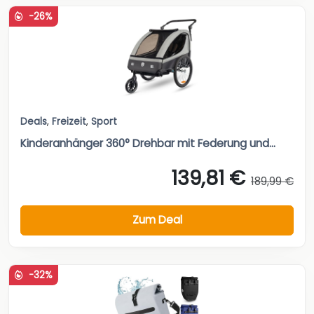
-26%
Deals
,
Freizeit
,
Sport
Kinderanhänger 360° Drehbar mit Federung und...
139,81 €
189,99 €
Zum Deal
-32%