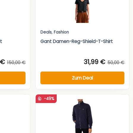
Deals
,
Fashion
t
Gant Damen-Reg-Shield-T-Shirt
 €
31,99 €
150,00 €
50,00 €
Zum Deal
-49%