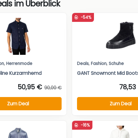
als im Überblick
-54%
on
,
Herrenmode
Deals
,
Fashion
,
Schuhe
line Kurzarmhemd
GANT Snowmont Mid Boot
50,95 €
78,53
90,00 €
Zum Deal
Zum Deal
-16%