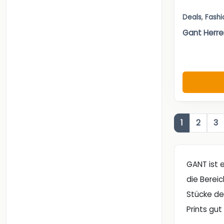
Deals
,
Fashi
Gant Herr
1
2
3
GANT ist 
die Berei
Stücke de
Prints gu