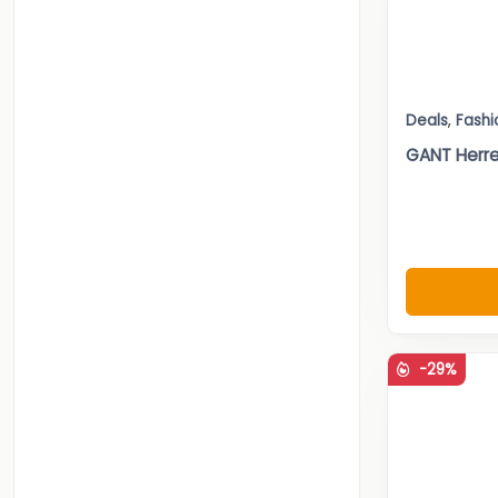
Deals
,
Fashi
GANT Herr
-29%