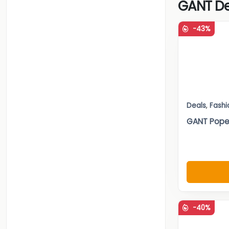
GANT De
-43%
Deals
,
Fashi
GANT Pope
-40%