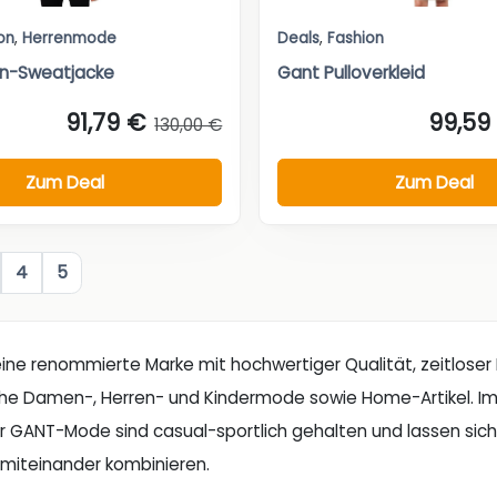
on
,
Herrenmode
Deals
,
Fashion
en-Sweatjacke
Gant Pulloverkleid
91,79 €
99,59
130,00 €
Zum Deal
Zum Deal
4
5
eine renommierte Marke mit hochwertiger Qualität, zeitlose
che Damen-, Herren- und Kindermode sowie Home-Artikel. Im S
r GANT-Mode sind casual-sportlich gehalten und lassen sic
t miteinander kombinieren.