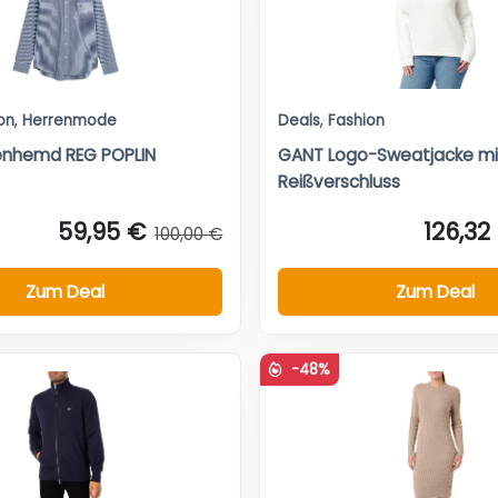
on
,
Herrenmode
Deals
,
Fashion
enhemd REG POPLIN
GANT Logo-Sweatjacke mi
Reißverschluss
59,95 €
126,32
100,00 €
Zum Deal
Zum Deal
-48%