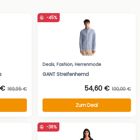
-45%
Deals
,
Fashion
,
Herrenmode
s
GANT Streifenhemd
 €
54,60 €
169,95 €
100,00 €
Zum Deal
-36%