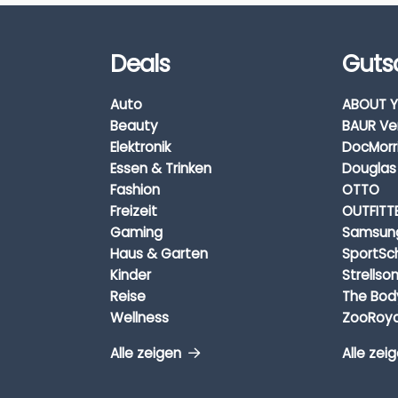
Deals
Guts
Auto
ABOUT Y
Beauty
BAUR Ve
Elektronik
DocMorr
Essen & Trinken
Douglas
Fashion
OTTO
Freizeit
OUTFITT
Gaming
Samsun
Haus & Garten
SportSc
Kinder
Strellso
Reise
The Bod
Wellness
ZooRoya
Alle zeigen
Alle zei