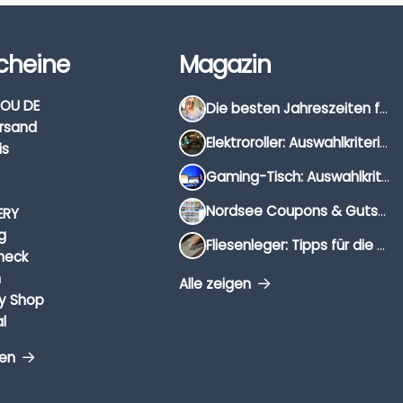
cheine
Magazin
OU DE
Die besten Jahreszeiten für Schnäppchenjäger
rsand
Elektroroller: Auswahlkriterien, Unterschiede & Tipps
is
Gaming-Tisch: Auswahlkriterien, Unterschiede & Tipps
Nordsee Coupons & Gutscheine 2026
ERY
g
Fliesenleger: Tipps für die Auswahl
heck
n
Alle zeigen
y Shop
l
gen