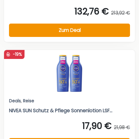
132,76 €
213,92 €
Zum Deal
-19%
Deals
,
Reise
NIVEA SUN Schutz & Pflege Sonnenlotion LSF...
17,90 €
21,98 €