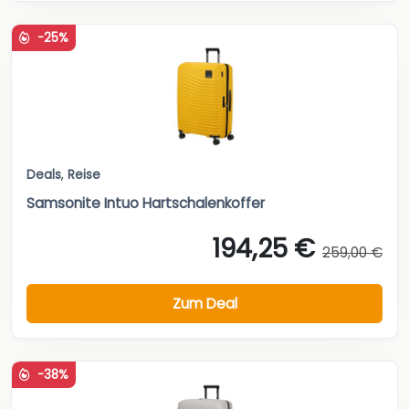
-25%
Deals
,
Reise
Samsonite Intuo Hartschalenkoffer
194,25 €
259,00 €
Zum Deal
-38%