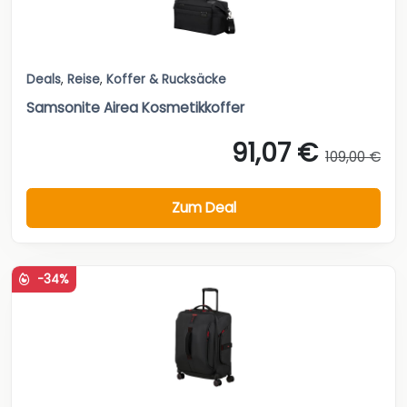
Deals
,
Reise
,
Koffer & Rucksäcke
Samsonite Airea Kosmetikkoffer
91,07 €
109,00 €
Zum Deal
-34%