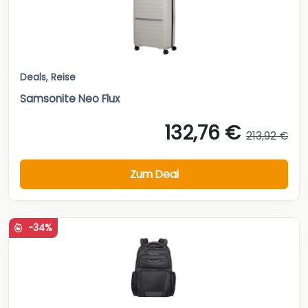
Deals
,
Reise
Samsonite Neo Flux
132,76 €
213,92 €
Zum Deal
-34%