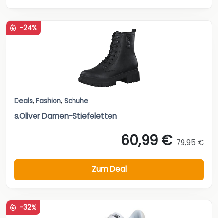
-24%
Deals
,
Fashion
,
Schuhe
s.Oliver Damen-Stiefeletten
60,99 €
79,95 €
Zum Deal
-32%