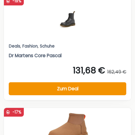
-19%
Deals
,
Fashion
,
Schuhe
Dr Martens Core Pascal
131,68 €
162,49 €
Zum Deal
-17%