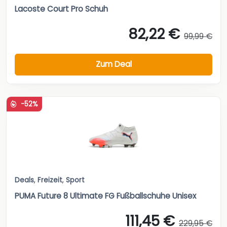
Lacoste Court Pro Schuh
82,22 €
99,99 €
Zum Deal
-52%
Deals
,
Freizeit
,
Sport
PUMA Future 8 Ultimate FG Fußballschuhe Unisex
111,45 €
229,95 €