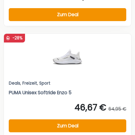
Zum Deal
-28%
Deals
,
Freizeit
,
Sport
PUMA Unisex Softride Enzo 5
46,67 €
64,95 €
Zum Deal