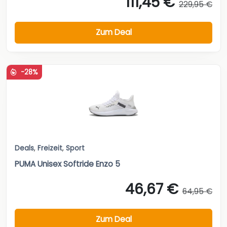
111,45 €
229,95 €
Zum Deal
-28%
Deals
,
Freizeit
,
Sport
PUMA Unisex Softride Enzo 5
46,67 €
64,95 €
Zum Deal