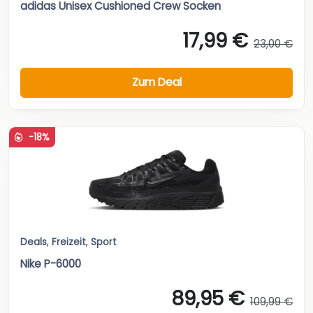
adidas Unisex Cushioned Crew Socken
17,99 €
23,00 €
Zum Deal
-18%
Deals
,
Freizeit
,
Sport
Nike P-6000
89,95 €
109,99 €