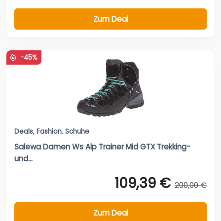
Zum Deal
-45%
Deals
,
Fashion
,
Schuhe
Salewa Damen Ws Alp Trainer Mid GTX Trekking-
und...
109,39 €
200,00 €
Zum Deal