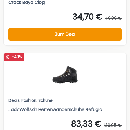
Crocs Baya Clog
34,70 €
49,99 €
Zum Deal
-40%
Deals
,
Fashion
,
Schuhe
Jack Wolfskin Herrenwanderschuhe Refugio
83,33 €
139,95 €