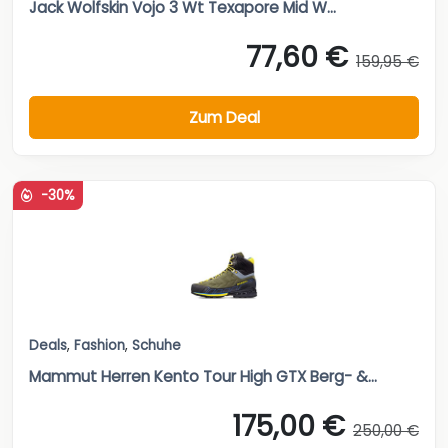
Jack Wolfskin Vojo 3 Wt Texapore Mid W...
77,60 €
159,95 €
Zum Deal
-30%
Deals
,
Fashion
,
Schuhe
Mammut Herren Kento Tour High GTX Berg- &...
175,00 €
250,00 €