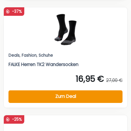
-37%
Deals
,
Fashion
,
Schuhe
FALKE Herren TK2 Wandersocken
16,95 €
27,00 €
Zum Deal
-25%