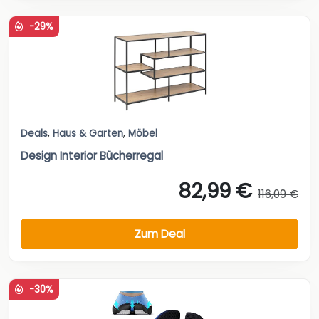
-29%
Deals
,
Haus & Garten
,
Möbel
Design Interior Bücherregal
82,99 €
116,09 €
Zum Deal
-30%