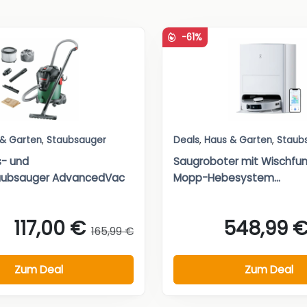
-61%
 & Garten
,
Staubsauger
Deals
,
Haus & Garten
,
Staub
s- und
Saugroboter mit Wischfu
aubsauger AdvancedVac
Mopp-Hebesystem...
117,00 €
548,99 
165,99 €
Zum Deal
Zum Deal