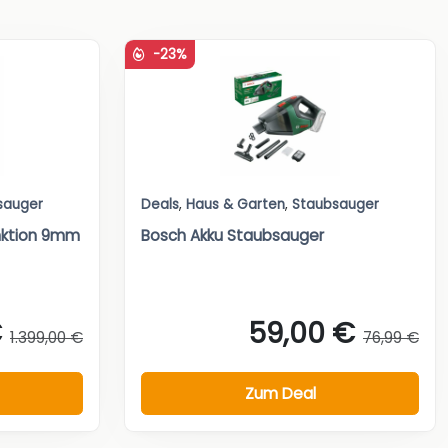
-23%
sauger
Deals
,
Haus & Garten
,
Staubsauger
nktion 9mm
Bosch Akku Staubsauger
€
59,00 €
1.399,00 €
76,99 €
Zum Deal