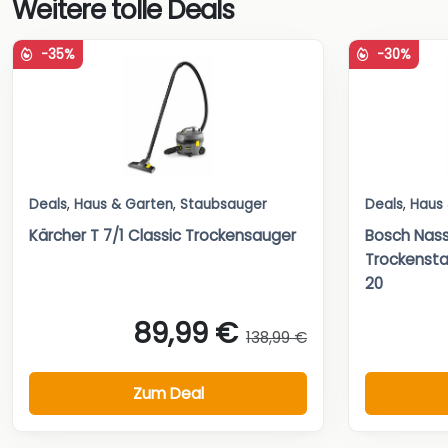
Weitere tolle Deals
-35%
-30%
Deals
,
Haus & Garten
,
Staubsauger
Deals
,
Haus
Kärcher T 7/1 Classic Trockensauger
Bosch Nas
Trockenst
20
89,99 €
138,99 €
Zum Deal