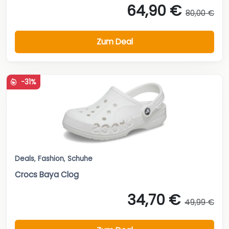
64,90 €
80,00 €
Zum Deal
-31%
Deals
,
Fashion
,
Schuhe
Crocs Baya Clog
34,70 €
49,99 €