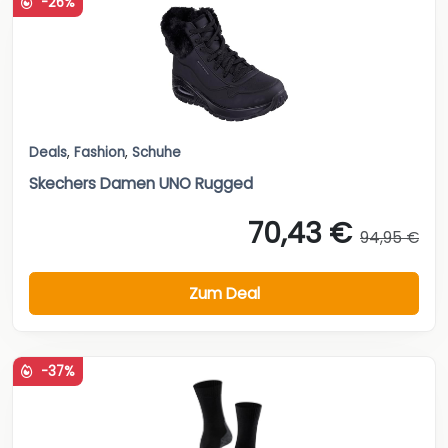
-26%
Deals
,
Fashion
,
Schuhe
Skechers Damen UNO Rugged
70,43 €
94,95 €
Zum Deal
-37%