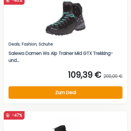
-45%
Deals
,
Fashion
,
Schuhe
Salewa Damen Ws Alp Trainer Mid GTX Trekking-
und...
109,39 €
200,00 €
Zum Deal
-47%