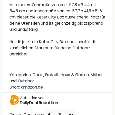
Mit einer Außenmaße von ca. L 57,8 x B 44 x H
54,8 cm und Innenmaße von ca. 57,7 x 41,6 x 51,6
cm bietet die Keter City Box ausreichend Platz für
deine Utensilien und ist gleichzeitig platzsparend
und unauffällig.
Hol dir jetzt die Keter City Box und schaffe dir
zusätzlichen Stauraum für deine Outdoor-
Bereiche!
Kategorien:
Deals
,
Freizeit
,
Haus & Garten
,
Möbel
und
Outdoor
.
Shop:
amazon.de
.
Gefunden von
DailyDeal Redaktion
Diesen Deal teilen