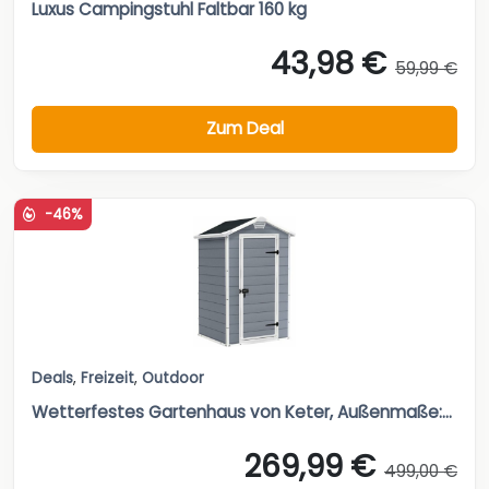
Luxus Campingstuhl Faltbar 160 kg
43,98 €
59,99 €
Zum Deal
-46%
Deals
,
Freizeit
,
Outdoor
Wetterfestes Gartenhaus von Keter, Außenmaße:...
269,99 €
499,00 €