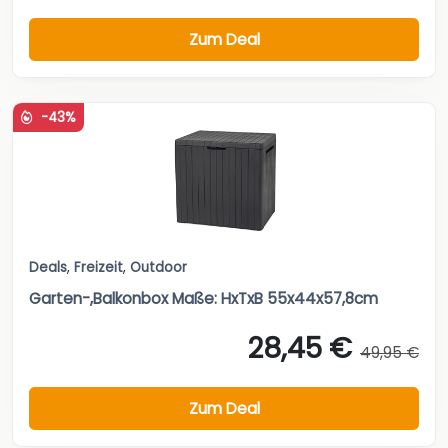
Zum Deal
-43%
Deals
,
Freizeit
,
Outdoor
Garten-,Balkonbox Maße: HxTxB 55x44x57,8cm
28,45 €
49,95 €
Zum Deal