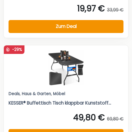
19,97 €
33,99 €
Zum Deal
-29%
Deals
,
Haus & Garten
,
Möbel
KESSER® Buffettisch Tisch klappbar Kunststoff...
49,80 €
69,80 €