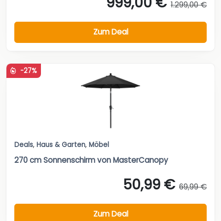
999,00 €
1.299,00 €
Zum Deal
-27%
Deals
,
Haus & Garten
,
Möbel
270 cm Sonnenschirm von MasterCanopy
50,99 €
69,99 €
Zum Deal