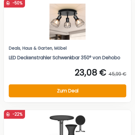
-50%
Deals
,
Haus & Garten
,
Möbel
LED Deckenstrahler Schwenkbar 350° von Dehobo
23,08 €
45,99 €
Zum Deal
-22%