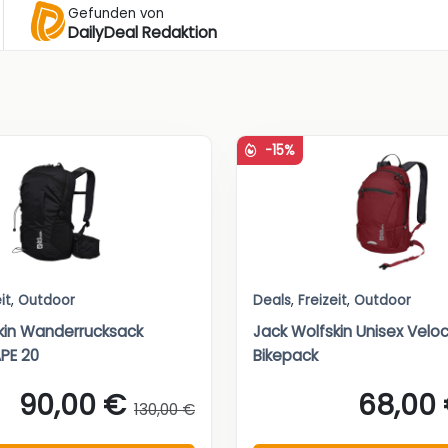
Gefunden von
DailyDeal Redaktion
-15%
it
,
Outdoor
Deals
,
Freizeit
,
Outdoor
kin Wanderrucksack
Jack Wolfskin Unisex Veloc
PE 20
Bikepack
90,00 €
68,00
130,00 €