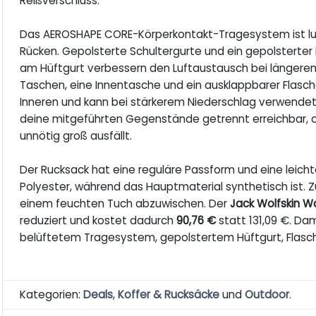
Reißverschluss.
Das AEROSHAPE CORE-Körperkontakt-Tragesystem ist luf
Rücken. Gepolsterte Schultergurte und ein gepolsterter 
am Hüftgurt verbessern den Luftaustausch bei längeren
Taschen, eine Innentasche und ein ausklappbarer Flasche
Inneren und kann bei stärkerem Niederschlag verwendet 
deine mitgeführten Gegenstände getrennt erreichbar, o
unnötig groß ausfällt.
Der Rucksack hat eine reguläre Passform und eine leicht
Polyester, während das Hauptmaterial synthetisch ist. 
einem feuchten Tuch abzuwischen. Der
Jack Wolfskin 
reduziert und kostet dadurch
90,76 €
statt 131,09 €. Da
belüftetem Tragesystem, gepolstertem Hüftgurt, Flasch
Kategorien:
Deals
,
Koffer & Rucksäcke
und
Outdoor
.