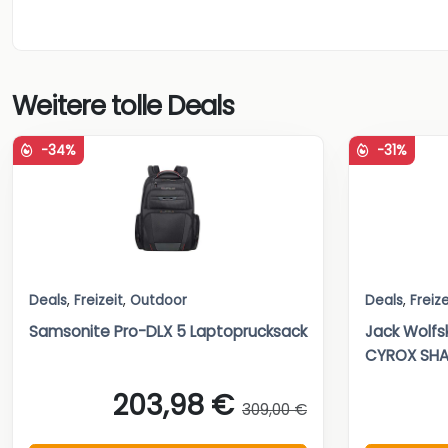
Weitere tolle Deals
-34%
-31%
Deals
,
Freizeit
,
Outdoor
Deals
,
Freize
Samsonite Pro-DLX 5 Laptoprucksack
Jack Wolfs
CYROX SHA
203,98 €
309,00 €