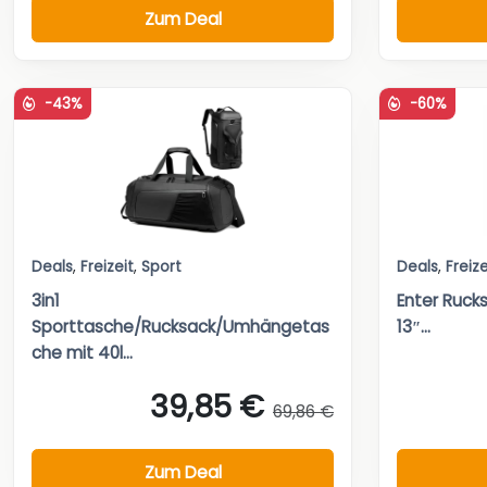
Zum Deal
-43%
-60%
Deals
,
Freizeit
,
Sport
Deals
,
Freize
3in1
Enter Ruck
Sporttasche/Rucksack/Umhängetas
13″...
che mit 40l...
39,85 €
69,86 €
Zum Deal