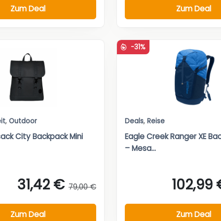
Zum Deal
Zum Deal
-31%
it
,
Outdoor
Deals
,
Reise
sack City Backpack Mini
Eagle Creek Ranger XE Ba
– Mesa...
31,42 €
102,99 
79,00 €
Zum Deal
Zum Deal