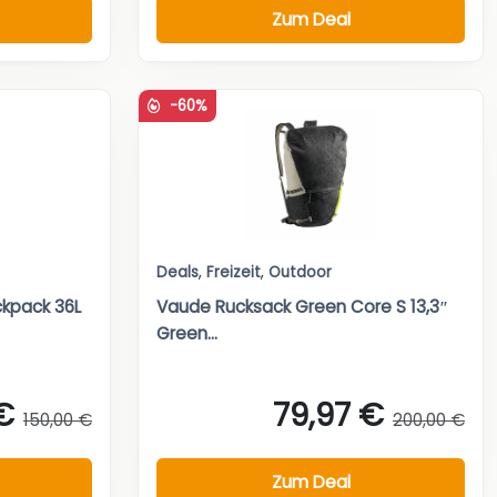
Zum Deal
-60%
Deals
,
Freizeit
,
Outdoor
ckpack 36L
Vaude Rucksack Green Core S 13,3″
Green...
€
79,97 €
150,00 €
200,00 €
Zum Deal