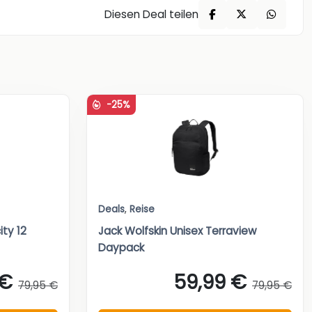
Diesen Deal teilen
-25%
Deals
,
Reise
ity 12
Jack Wolfskin Unisex Terraview
Daypack
 €
59,99 €
79,95 €
79,95 €